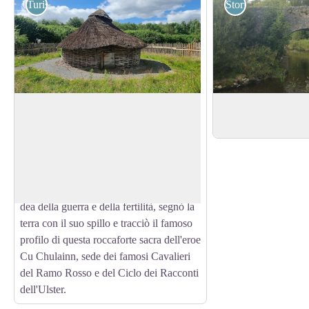
Turistiche
Storici
Navan Centre
Ponte Callan
Il Navan Centre è un luogo dove mito e
Antico ponte in pietr
realtà si incontrano. Si tratta di uno dei
View picture in full screen
siti archeologici più famosi e importanti
d'Irlanda, il leggendario Emain Macha.
Le leggende narrano che Macha, l'antica
dea della guerra e della fertilità, segnò la
terra con il suo spillo e tracciò il famoso
profilo di questa roccaforte sacra dell'eroe
Cu Chulainn, sede dei famosi Cavalieri
del Ramo Rosso e del Ciclo dei Racconti
dell'Ulster.