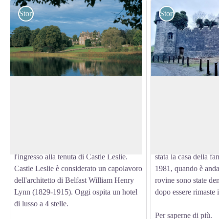
Storici
Storici
Castello di Leslie
Abbazia di Tynan
Una breve passeggiata attraverso il
L'Abbazia di Tynan, 
grazioso villaggio di Glaslough,
Nord, era una grand
View picture in full screen
oltrepassando un monumento classico a
romantica e neogotica
Charles Powell Leslie (1821-71),
1750 (poi ristruttura
conduce a due padiglioni che segnano
situata fuori dal vil
l'ingresso alla tenuta di Castle Leslie.
stata la casa della fa
Castle Leslie è considerato un capolavoro
1981, quando è andat
dell'architetto di Belfast William Henry
rovine sono state de
Lynn (1829-1915). Oggi ospita un hotel
dopo essere rimaste i
di lusso a 4 stelle.
Per saperne di più.