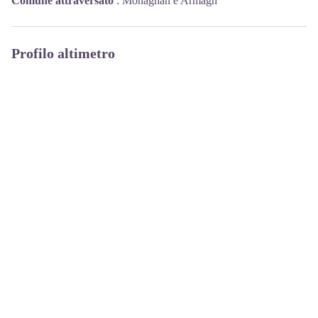
Comune attraversato
:
Monaghan e Armagh
Profilo altimetro