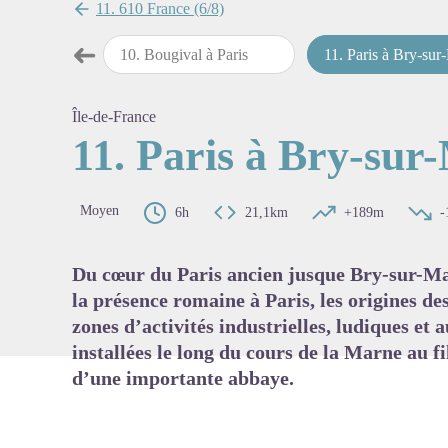
11. 610 France (6/8)
➜
norine à Bougival
10
.
Bougival à Paris
11
.
Paris à Bry-sur-Ma
Étape précédente
Voir l'
Île-de-France
11. Paris à Bry-sur
Moyen
6h
21,1km
+189m
-
Du cœur du Paris ancien jusque Bry-sur-M
la présence romaine à Paris, les origines des
zones d’activités industrielles, ludiques et
installées le long du cours de la Marne au fi
d’une importante abbaye.