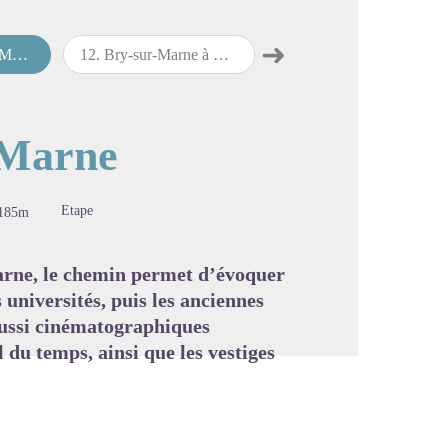
➜
rne
12
.
Bry-sur-Marne à Lagny-sur-Marne
13
.
Lagny-sur-Marne à Meaux
Étape suivante
image en plein écran
-Marne
Etape
185m
arne, le chemin permet d’évoquer
 universités, puis les anciennes
 aussi cinématographiques
l du temps, ainsi que les vestiges