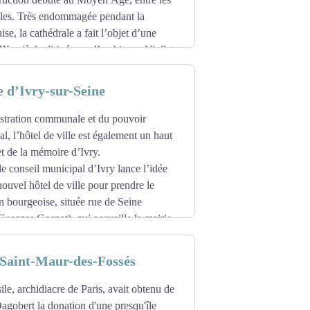
cles. Très endommagée pendant la
se, la cathédrale a fait l’objet d’une
-Seine
Xe siècle dirigée par l’architecte Viollet-
saces, les tours, la flèche et les
de Notre-Dame et tenter l’ascension des
e d’Ivry-sur-Seine
 2013, la cathédrale renouvelle son
s cloches et d’un nouveau bourdon. Un
istration communale et du pouvoir
nt ce patrimoine pour lequel les travaux
l, l’hôtel de ville est également un haut
s distances routières de France se
 et de la mémoire d’Ivry.
le conseil municipal d’Ivry lance l’idée
ture de la nef, suite à des travaux.
nouvel hôtel de ville pour prendre le
on bourgeoise, située rue de Seine
Georges Gosnat), qui accueille la mairie
ts, l’architecte parisien Adrien Chancel
 Saint-Maur-des-Fossés
hôtel de ville. Son projet, de style Henri
le, archidiacre de Paris, avait obtenu de
19 avril 1896. Présidée par Eugène
Dagobert la donation d'une presqu'île