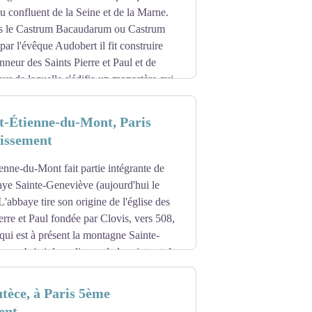
es vives de la ville : le conseil
u confluent de la Seine et de la Marne.
 les sociétés musicales, sportives et
ors le Castrum Bacaudarum ou Castrum
par l'évêque Audobert il fit construire
hi la décoration intérieure de l’hôtel de
nneur des Saints Pierre et Paul et de
r de laquelle s'édifia un monastère qui
iriger, Bledegesile et son ami Agilbert
ert, troisième abbé du monastère de
nt-Étienne-du-Mont, Paris
nvoya un moine appelé Babolenus ou
issement
 Les destinées de ce monastère furent
ienne-du-Mont fait partie intégrante de
anfeuil et de leur abbé Odon fuyant les
bbaye Sainte-Geneviève (aujourd'hui le
Maur, disciple et ami de saint Benoît,
'abbaye tire son origine de l'église des
construisit alentour. (Gilles Cugnier,
erre et Paul fondée par Clovis, vers 508,
tome 1, 2004)
ui est à présent la montagne Sainte-
e abritait les reliques de la sainte et de
 plus important de la ville. Au début du
e Cluny, au Moyen-Âge un scriptorium
truction d'une nouvelle muraille pour
des premières à pratiquer la notation
tèce, à Paris 5ème
ement près de la muraille, en est sécurisé
ent