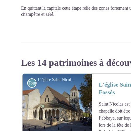
En quittant la capitale cette étape relie des zones fortemen
champêtre et aéré.
Les 14 patrimoines à décou
L’église Saint-Nicolas à Saint-Maur-des-Fossés - Association Colomban en Brie
Touristiques
L'église Sai
Fossés
Saint Nicolas est 
chapelle doit être
l’abbaye, sur leq
lors de la fête de 