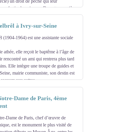
ècle) un droit de pêche qui leur
re un festin de poissons. De cette première
, ainsi que les murs de la nef.
lbrêl à Ivry-sur-Seine
lerins de l’abbaye, la chapelle est
sous un abbé nommé Nicolas précisément.
 (1904-1964) est une assistante sociale
le, vigne, lierre, chêne), la grande
 visible) datent de cette époque.
e athée, elle reçoit le baptême à l’âge de
ir rencontré un ami qui rentrera plus tard
 fut transférée en 1790 de l’abbaye, où
ins. Elle intègre une troupe de guides et
e fut écrite la légende de sa fabrication
-Seine, mairie communiste, son destin est
tre-Dame des Miracles aurait été épargnée
secours aux autres.
 des premiers maires de Saint-Maur. Le
oursuivant ses actions d’aide envers son
bjectif est de rencontrer et d’aider les
Notre-Dame de Paris, 4ème
ent
es" de cette laïque missionnaire déclarée
tre-Dame de Paris, chef d’œuvre de
l pour installer un musée dans sa maison
hique, est le monument le plus visité de
ruction débute au Moyen Âge, entre les