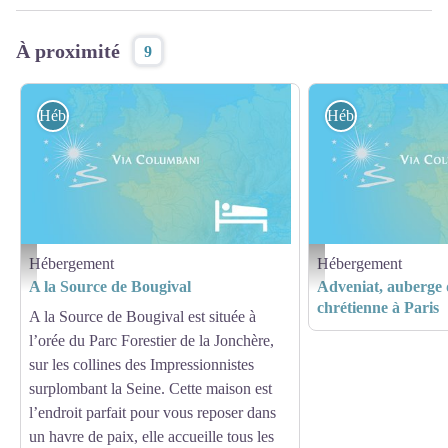
À proximité
9
Hébergement
Hébergement
Hébergement
Hébergement
Hébergement - Via Columbani
Hébergement - Via Columb
A la Source de Bougival
Adveniat, auberge 
chrétienne à Paris
A la Source de Bougival est située à
l’orée du Parc Forestier de la Jonchère,
sur les collines des Impressionnistes
surplombant la Seine. Cette maison est
l’endroit parfait pour vous reposer dans
un havre de paix, elle accueille tous les