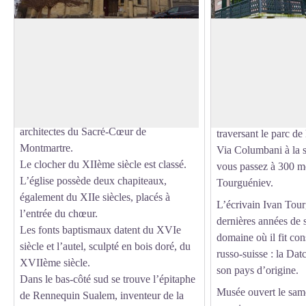
L’église Notre-Dame de l’Assomption,
Musée Yvan Tourgu
78830 Bougival
À proximité de l’égl
L’église Notre-Dame de l’Assomption,
trouve une plaque rel
Voir l'image en plein écran
construite pendant la première moitié du
Gustave Flaubert ch
XIIème siècle, fut restaurée à la fin du
écrivain, romancier, 
XIXe siècle par Lucien Magne, un des
dramaturge russe (1
architectes du Sacré-Cœur de
traversant le parc de 
Montmartre.
Via Columbani à la s
Le clocher du XIIème siècle est classé.
vous passez à 300 m
L’église possède deux chapiteaux,
Tourguéniev.
également du XIIe siècles, placés à
L’écrivain Ivan Tour
l’entrée du chœur.
dernières années de 
Les fonts baptismaux datent du XVIe
domaine où il fit con
siècle et l’autel, sculpté en bois doré, du
russo-suisse : la Dat
XVIIème siècle.
son pays d’origine.
Dans le bas-côté sud se trouve l’épitaphe
Musée ouvert le sam
de Rennequin Sualem, inventeur de la