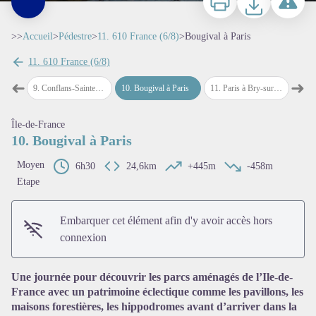
>>
Accueil
>
Pédestre
>
11. 610 France (6/8)
>
Bougival à Paris
11. 610 France (6/8)
➜
➜
orine
9
.
Conflans-Sainte-Honorine à Bougival
10
.
Bougival à Paris
11
.
Paris à Bry-sur-Marne
12
.
Bry
Étape précédente
Étap
Île-de-France
10. Bougival à Paris
Moyen
6h30
24,6km
Voir l'image en plein écran
+445m
-458m
Etape
Embarquer cet élément afin d'y avoir accès hors
connexion
Une journée pour découvrir les parcs aménagés de l’Ile-de-
France avec un patrimoine éclectique comme les pavillons, les
maisons forestières, les hippodromes avant d’arriver dans la