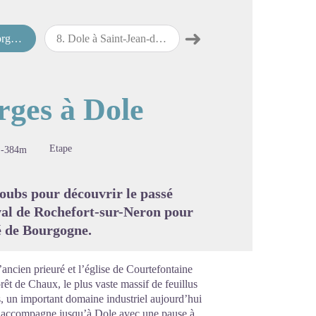
➜
Dole
8
.
Dole à Saint-Jean-de-Losne
9
.
Saint-Jean-de-Losne à Verdun-sur-le-Doubs
Étape suivante
image en plein écran
rges à Dole
Etape
-384m
Doubs pour découvrir le passé
éval de Rochefort-sur-Neron pour
é de Bourgogne.
ancien prieuré et l’église de Courtefontaine
rêt de Chaux, le plus vaste massif de feuillus
es, un important domaine industriel aujourd’hui
s accompagne jusqu’à Dole avec une pause à