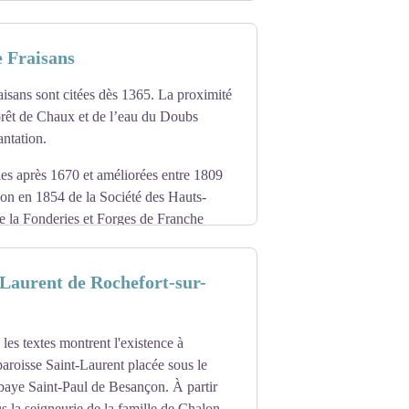
ffertes par les ressources en bois de
de cet emplacement pour édifier la Saline
nes Jura-Nord
e Fraisans
e de 1295 à 1931. Les forges de Rans et
isans sont citées dès 1365. La proximité
orêt de Chaux et de l’eau du Doubs
antation.
ties après 1670 et améliorées entre 1809
ion en 1854 de la Société des Hauts-
e la Fonderies et Forges de Franche
l. La Fonderies et Forges de Franche
t du Doubs et faisait de Fraisans le
-Laurent de Rochefort-sur-
aillaient aux Forges. Vers 1880, la
ter une partie du bassin houiller
 les textes montrent l'existence à
 d'une mine ouverte en 1846 à Ougney. Le
aroisse Saint-Laurent placée sous le
 proximité.
baye Saint-Paul de Besançon. À partir
us la seigneurie de la famille de Chalon,