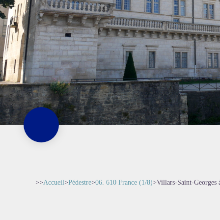
>>
Accueil
>
Pédestre
>
06. 610 France (1/8)
>
Villars-Saint-Georges 