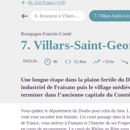
06. 610 France (1/8)
➜
 à Besançon
6
.
Besançon à Villars-Saint-Georges
7
.
Villars-Saint-Georges à 
Étape précédente
Voir l'
Bourgogne-Franche-Comté
7. Villars-Saint-Geo
Difficile
8h
32,4km
+323m
Une longue étape dans la plaine fertile du 
industriel de Fraisans puis le village médi
terminer dans l’ancienne capitale du Comt
Vous quittez le département du Doubs pour celui du Jura. L’
vont vous raconter leur histoire. Un court passage dans la fo
de France, vous arrivez à Fraisans et l’histoire de ses Forg
en cours de reconversion. Le canal du Rhône au Rhin vou