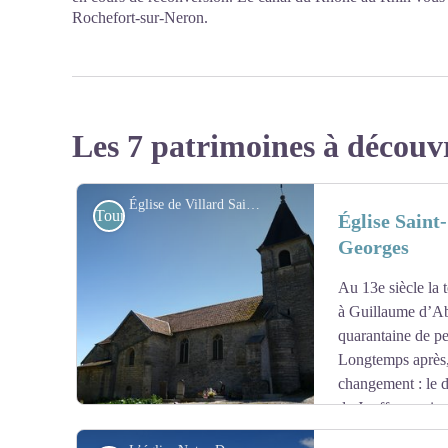
Rochefort-sur-Neron.
Les 7 patrimoines à découv
Église de Villard Saint-Georges - Amis de saint Colomban
Touristiques
Église Saint
Georges
Au 13e siècle la 
à Guillaume d’Abb
quarantaine de pe
Longtemps après,
changement : le 
de Jouffroy, sei
seigneur de Villars Saint Georges. Ses descendants con