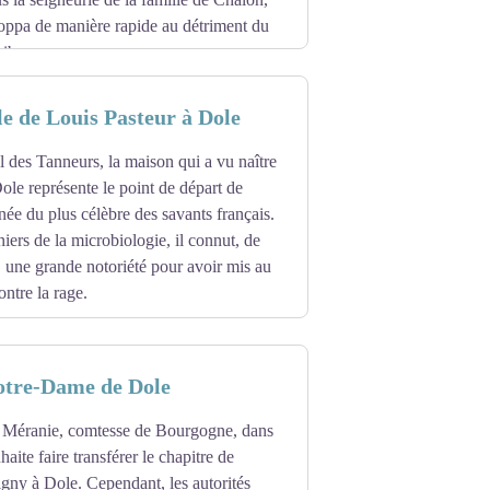
ture des mines. La fermeture définitive du
oppa de manière rapide au détriment du
ges de Rans.
Aibe.
étage de la Tour Eiffel et pour le pont
ées par les grandes familles de Rochefort.
e de Louis Pasteur à Dole
rre calcaire blanche. Le dallage de
ent le souvenir des sépultures des grandes
ons de maître et de petits châteaux, dont
 des Tanneurs, la maison qui a vu naître
rospérité des forges de Fraisans au 19e
ole représente le point de départ de
inée du plus célèbre des savants français.
le lorsque le bourg fut assiégé. Elle fut
niers de la microbiologie, il connut, de
ande période d'édification de nouveaux
 désaffectée.
 une grande notoriété pour avoir mis au
ommencée en 1789, elle fut achevée en
ontre la rage.
 avec, sur la façade ouest, un clocher-
rès documenté
c-comtoise.
, 2006, ingénieur d’étude, CNRS-Lyon
Notre-Dame de Dole
 Méranie, comtesse de Bourgogne, dans
aite faire transférer le chapitre de
gny à Dole. Cependant, les autorités