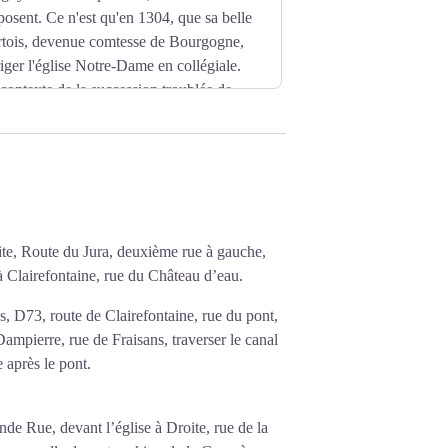
pposent. Ce n'est qu'en 1304, que sa belle
Artois, devenue comtesse de Bourgogne,
riger l'église Notre-Dame en collégiale.
contexte de la succession troublée de
ne jouissant de droits en Comté, et
is XI tente de conquérir la Franche-
nne, alors régente du Royaume de France,
mesurées, sont tracés dès 1483, mais il
roite, Route du Jura, deuxième rue à gauche,
cessaires à sa réalisation. Le 17
u’à Clairefontaine, rue du Château d’eau.
réunissent dans la grande salle du
e neuf personnes, pour diriger les
s, D73, route de Clairefontaine, rue du pont,
 chapelles, à la fois dans les bas-côtés
ampierre, rue de Fraisans, traverser le canal
xes.
 après le pont.
a Baume, archevêque de Besançon.
t, avant d'être convertie en Temple de la
 redevenir une église catholique romaine
de Rue, devant l’église à Droite, rue de la