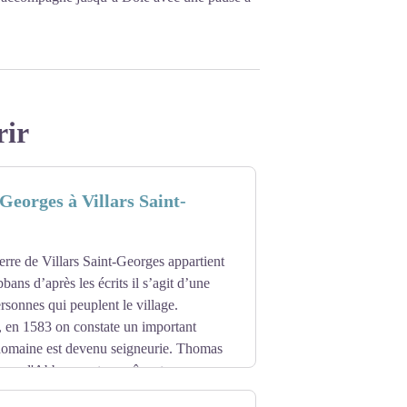
rir
-Georges à Villars Saint-
terre de Villars Saint-Georges appartient
ans d’après les écrits il s’agit d’une
rsonnes qui peuplent le village.
 en 1583 on constate un important
domaine est devenu seigneurie. Thomas
gneur d'Abbans, est en même temps
serveront le fief jusqu'en 1742, année où