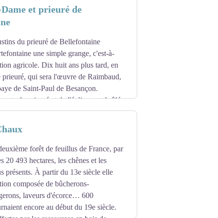
 le revendit peu après, en 1763, à
-Dame et prieuré de
ant d'une vieille famille bisontine.
ine
stins du prieuré de Bellefontaine
rtefontaine une simple grange, c'est-à-
tion agricole. Dix huit ans plus tard, en
e prieuré, qui sera l'œuvre de Raimbaud,
baye de Saint-Paul de Besançon.
ents du prieuré et de l'église sont brûlés
 de la conquête du Comté de Bourgogne.
 domaine national. Rachetée sous la
 Chaux
e, qui y installe un des tous premiers
 deuxième forêt de feuillus de France, par
t le style peut être qualifié de premier
s 20 493 hectares, les chênes et les
ée comme la plus complète des églises
us présents. À partir du 13e siècle elle
ation composée de bûcherons-
lle n'est plus ouverte aux visiteurs en
rgerons, laveurs d'écorce… 600
rnaient encore au début du 19e siècle.