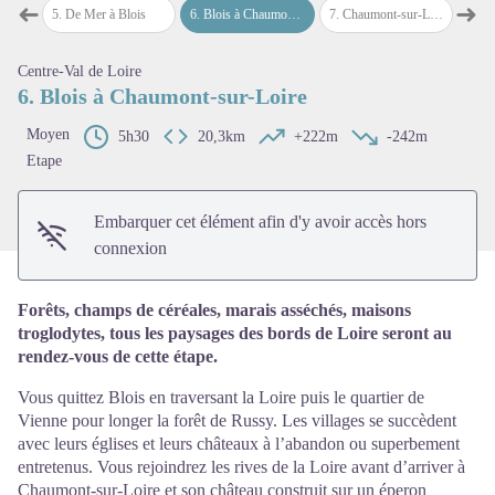
➜
➜
 Mer
5
.
De Mer à Blois
6
.
Blois à Chaumont-sur-Loire
7
.
Chaumont-sur-Loire à Amboise
8
.
Am
Étape précédente
Étap
Centre-Val de Loire
Voir l'image en plein écran
6. Blois à Chaumont-sur-Loire
Moyen
5h30
20,3km
+222m
-242m
Etape
Embarquer cet élément afin d'y avoir accès hors
connexion
Forêts, champs de céréales, marais asséchés, maisons
troglodytes, tous les paysages des bords de Loire seront au
rendez-vous de cette étape.
Vous quittez Blois en traversant la Loire puis le quartier de
Vienne pour longer la forêt de Russy. Les villages se succèdent
avec leurs églises et leurs châteaux à l’abandon ou superbement
entretenus. Vous rejoindrez les rives de la Loire avant d’arriver à
Chaumont-sur-Loire et son château construit sur un éperon