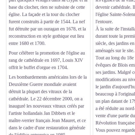
base du clocher, rien ne subsiste de cette
devenir cathédrale. Il
église. La façade et la tour du clocher
l'église Sainte-Solenn
furent construits à partir de 1544. La nef
l'entoure.
fut détruite par un ouragan en 1678, et la
À la suite de l'instal
reconstruction en style gothique eut lieu
durant toute la prem
entre 1680 et 1700.
siècle, des jardins en
aménagés sur le site.
Pour célébrer la promotion de l'église au
Tout au long du 18e s
rang de cathédrale en 1697, Louis XIV
évêques de Blois emb
offrit le buffet d'orgue en 1704.
ses jardins. Malgré c
Les bombardements américains lors de la
modifications au niv
Deuxième Guerre mondiale avaient
le jardin d'aujourd'h
détruit la plupart des vitraux de la
beaucoup à l'origina
cathédrale. Le 22 décembre 2000, on a
un plan datant de 17
inauguré les nouveaux vitraux créés par
a été réduite au nord
l'artiste hollandais Jan Dibbets et le
vente d'une partie du
maître-verrier français Jean Mauret, et ce
Révolution française
dans le cadre d'une restauration générale
Vous pouvez regarder
de l'édifice entreprise en 1985.