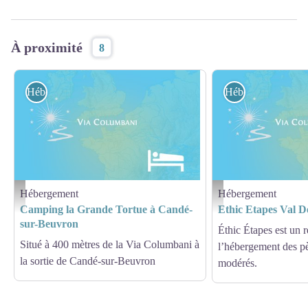
À proximité
8
Hébergement
Hébergement
Hébergement
Hébergement
Hébergement - Via Columbani
Hébergement - Via Columb
Camping la Grande Tortue à Candé-
Ethic Etapes Val De
sur-Beuvron
Éthic Étapes est un r
Situé à 400 mètres de la Via Columbani à
l’hébergement des pè
la sortie de Candé-sur-Beuvron
modérés.