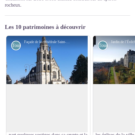
rocheux.
Les 10 patrimoines à découvrir
Façade de la cathédrale Saint-Louis de Blois - Amis saint Colomban
Touristiques
Touristiques
Cathédrale Saint-Louis à Blois
Jardin de l’Évêché 
La cathédrale est de style gothique tardif.
À la fin du 17e sièc
Avant de devenir cathédrale, elle avait le
XII crée un évêché à
Voir l'image en plein écran
titre de collégiale et était placée sous le
évêque nommé est D
patronage de saint Solenne. La
Bertier, en 1697. Ce 
construction débuta au 12e siècle. Mais à
pas où installer son 
part quelques vestiges dans sa crypte et la
les églises de la ville