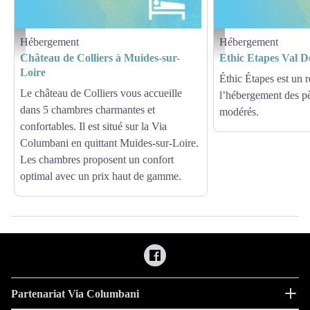
Hébergement
Hébergement
Hébergement - Via Columbani
Hébergement - Via Columb
Château de Colliers à Muides-sur-
Ethic Etapes Val De
Loire
Éthic Étapes est un r
Le château de Colliers vous accueille
l’hébergement des pè
dans 5 chambres charmantes et
modérés.
confortables. Il est situé sur la Via
Columbani en quittant Muides-sur-Loire.
Les chambres proposent un confort
optimal avec un prix haut de gamme.
Partenariat Via Columbani