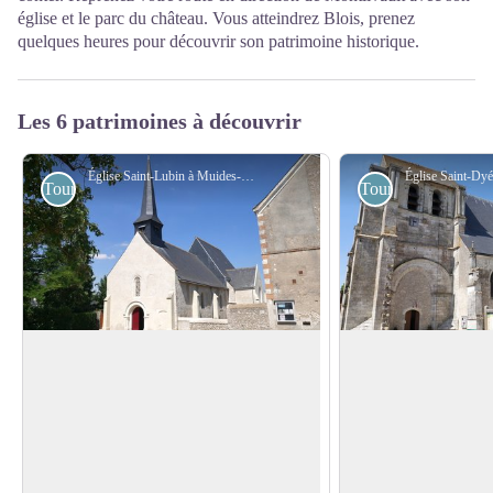
église et le parc du château. Vous atteindrez Blois, prenez
quelques heures pour découvrir son patrimoine historique.
Les 6 patrimoines à découvrir
Église Saint-Lubin à Muides-sur-Loire - Amis saint Colomban
Touristiques
Touristiques
Église Saint-Lubin à Muides-sur-Loire
Église Saint-Dyé à 
Dédiée à saint Lubin, évêque de Chartres
L’origine de la ville e
du 6e siècle, l'église dépend à l'origine de
son nom de l’un des
Voir l'image en plein écran
la prévôté de Suèvres. Au 12e siècle, elle
et Beaumaire qui, dès
entre dans le domaine l'abbaye de
s’emploient à christi
Pontlevoy. Au 15e siècle, elle est
environnantes. À la 