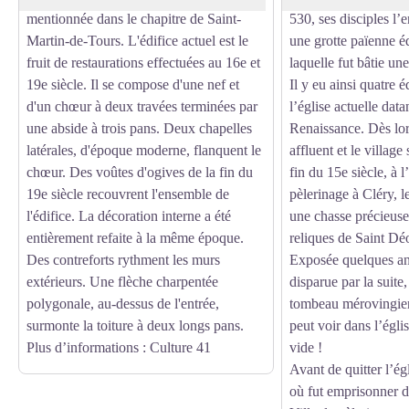
mentionnée dans le chapitre de Saint-
530, ses disciples l’
Martin-de-Tours. L'édifice actuel est le
une grotte païenne éd
fruit de restaurations effectuées au 16e et
laquelle fut bâtie un
19e siècle. Il se compose d'une nef et
Il y eu ainsi quatre é
d'un chœur à deux travées terminées par
l’église actuelle datan
une abside à trois pans. Deux chapelles
Renaissance. Dès lors
latérales, d'époque moderne, flanquent le
affluent et le village
chœur. Des voûtes d'ogives de la fin du
fin du 15e siècle, à 
19e siècle recouvrent l'ensemble de
pèlerinage à Cléry, l
l'édifice. La décoration interne a été
une chasse précieuse 
entièrement refaite à la même époque.
reliques de Saint Dé
Des contreforts rythment les murs
Exposée quelques an
extérieurs. Une flèche charpentée
disparue par la suite
polygonale, au-dessus de l'entrée,
tombeau mérovingien
surmonte la toiture à deux longs pans.
peut voir dans l’égl
Plus d’informations
: Culture 41
vide !
Avant de quitter l’égl
où fut emprisonner 