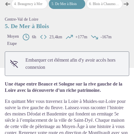
➜
➜
ncy
4
.
Beaugency à Mer
5
.
De Mer à Blois
6
.
Blois à Chaumont-sur-Loire
7
.
Chau
Étape précédente
Étap
Centre-Val de Loire
Voir l'image en plein écran
5. De Mer à Blois
Moyen
6h
23,4km
+177m
-167m
Etape
Embarquer cet élément afin d'y avoir accès hors
connexion
Une étape entre Beauce et Sologne sur la rive gauche de la
Loire avec la découverte d’un riche patrimoine.
En quittant Mer vous traversez la Loire à Muides-sur-Loire pour
suivre la rive gauche du fleuve. Laissez-vous raconter l’histoire
des moines Déodat et Baudemire qui fondent un ermitage 5e
siècle à l’emplacement de la ville de Saint-Dyé. Chaque maison
de cette ville de pèlerinage au Moyen-Âge à une histoire à vous
conter. Reprenez votre route en direction de Montlivault avec son