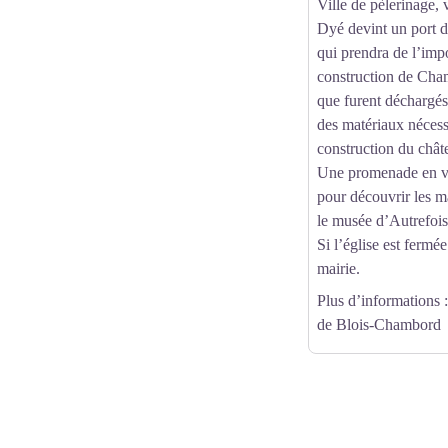
Ville de pèlerinage, v
Dyé devint un port 
qui prendra de l’imp
construction de Cham
que furent déchargés
des matériaux nécessa
construction du chât
Une promenade en vil
pour découvrir les m
le musée d’Autrefois
Si l’église est fermé
mairie.
Plus d’informations
:
de Blois-Chambord