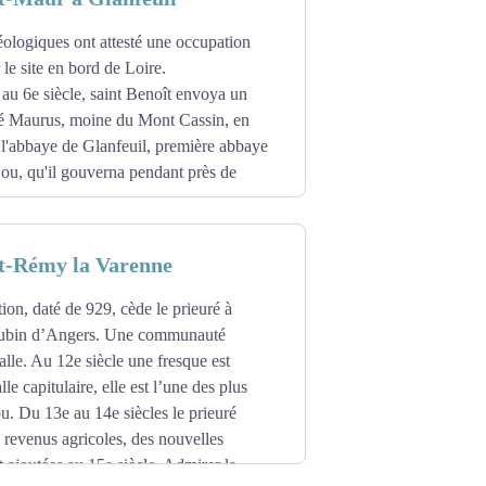
t reconstruite et consacrée sous le
éologiques ont attesté une occupation
Maur de Glanfeuil sont exposées de
 le site en bord de Loire.
 au 6e siècle, saint Benoît envoya un
é Maurus, moine du Mont Cassin, en
 l'abbaye de Glanfeuil, première abbaye
ou, qu'il gouverna pendant près de
s vers le milieu du 9e siècle, rétablie
ait été, suivant l'usage de ces temps,
nt-Rémy la Varenne
e et complétée d'un logis abbatial au X18e
ion, daté de 929, cède le prieuré à
 restaurations au milieu du 20e siècle.
Aubin d’Angers. Une communauté
somptionnistes ; elle est un centre
talle. Au 12e siècle une fresque est
yant pas le droit de construire d'ateliers,
lle capitulaire, elle est l’une des plus
ine-et-Loire. Aujourd’hui c’est un centre
. Du 13e au 14e siècles le prieuré
 revenus agricoles, des nouvelles
t ajoutées au 15e siècle. Admirer la