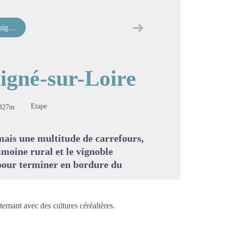
➜
Loire
Étape suivante
image en plein écran
uigné-sur-Loire
Etape
327m
 mais une multitude de carrefours,
moine rural et le vignoble
pour terminer en bordure du
ternant avec des cultures céréalières.