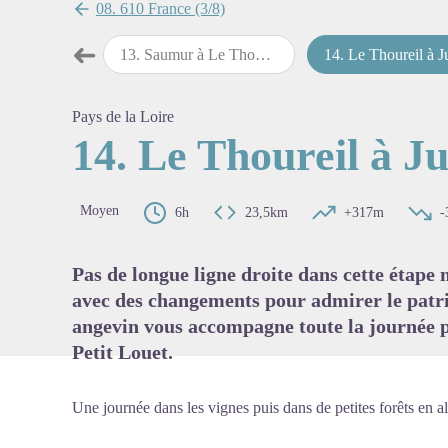
08. 610 France (3/8)
➜
bbaye à Saumur
13
.
Saumur à Le Thoureil
14
.
Le Thoureil à Juigné-sur-
Étape précédente
Voir l'
Pays de la Loire
14. Le Thoureil à J
Moyen
6h
23,5km
+317m
-
Pas de longue ligne droite dans cette étape
avec des changements pour admirer le patri
angevin vous accompagne toute la journée 
Petit Louet.
Une journée dans les vignes puis dans de petites forêts en al