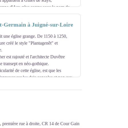
 appartient à Gilles de Rays,
nne d'Arc, plus connu sous le nom de
ècle il est reconstruit et subit l'influence
nt-Germain à Juigné-sur-Loire
tails comme des bouches à feu, base d’une
qui enjambait les anciennes douves.
ait une église grange. De 1150 à 1250,
de romantique, partent du château vers
ture créé le style "Plantagenêt" et
e.
e visite pas.
er est rajouté et l'architecte Duvêtre
 le transept en néo-gothique.
icularité de cette église, est que les
'appuyer sur les dais consoles et non sur
se, première rue à droite, CR 14 de Cour Gain