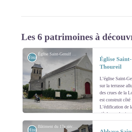
Les 6 patrimoines à découv
Église Saint-Genulf et Saint-Charles à Le Thoureil - Amis saint Colomban
Touristiques
Église Saint
Thoureil
L’église Saint-Ge
sur la terrasse al
des crues de la Lo
est construit côté
L’édification de 
siècle, sur la riv
répercussions sur le sanctuaire. L’élévation du niveau d
Bâtiment du 17e siècle de l’abbaye Saint-Maur de Glanfeuil - Amis saint Colomban
saper et réduire la rive. Au 18e siècle, l’église, envahie
Historiques
Abbaye Sain