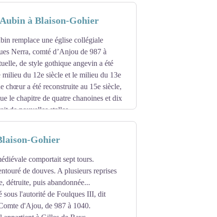
e prieuré devient un domaine privé et
-Aubin à Blaison-Gohier
ne association
bin remplace une église collégiale
ues Nerra, comté d’Anjou de 987 à
tuelle, de style gothique angevin a été
e milieu du 12e siècle et le milieu du 13e
de chœur a été reconstruite au 15e siècle,
 le chapitre de quatre chanoines et dix
ait de nouvelles stalles.
ercés de meurtrières. Elle fut construite
Blaison-Gohier
calcaire, se travaillait facilement, a été
ue situé au sud de la commune sur le
médiévale comportait sept tours.
 d’oxyde de fer.
entouré de douves. A plusieurs reprises
e, détruite, puis abandonnée...
 de l’église Saint-Aubin
 sous l'autorité de Foulques III, dit
Comte d'Ajou, de 987 à 1040.