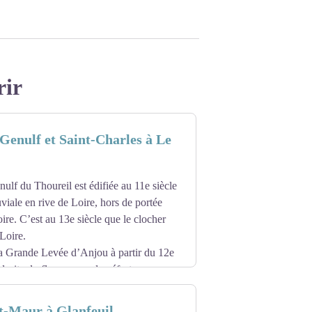
rir
-Genulf et Saint-Charles à Le
nulf du Thoureil est édifiée au 11e siècle
luviale en rive de Loire, hors de portée
ire. C’est au 13e siècle que le clocher
 Loire.
la Grande Levée d’Anjou à partir du 12e
e droite du fleuve aura de néfastes
es crues, l’accélération du courant vont
 par les plus hautes eaux est désaffectée
t-Maur à Glanfeuil