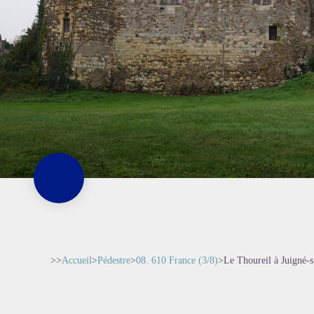
>>
Accueil
>
Pédestre
>
08. 610 France (3/8)
>
Le Thoureil à Juigné-