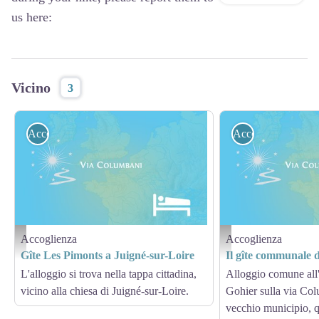
us here:
Vicino
3
Accoglienza
Accoglienza
Accoglienza
Accoglienza
Hébergement - Via Columbani
Hébergement - Via Columb
Gîte Les Pimonts a Juigné-sur-Loire
Il gîte communale 
L'alloggio si trova nella tappa cittadina,
Alloggio comune all'
vicino alla chiesa di Juigné-sur-Loire.
Gohier sulla via Colu
vecchio municipio, q