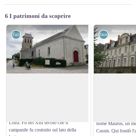
6 I patrimoni da scoprire
Église Saint-Genulf et Saint-Charles à Le Thoureil - Amis saint Colomban
Turistiche
Storici
Chiesa di San Genolfo e San Carlo a
Abbazia di Saint-M
Le Thoureil
Gli scavi archeologic
La chiesa di Saint-Genulf du Thoureil fu
un'occupazione gallo
costruita nell'XI secolo sulla terrazza
View picture in full screen
sulle rive della Loira
alluvionale sulle rive della Loira, fuori
Secondo la leggenda
dalla portata delle inondazioni della
Benedetto inviò in G
Loira. Fu nel XIII secolo che il
nome Maurus, un m
campanile fu costruito sul lato della
Cassin. Qui fondò l'