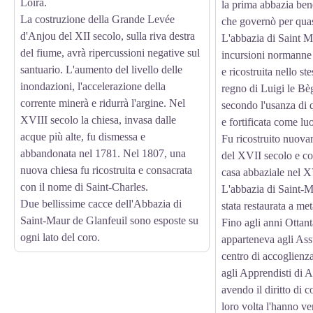
Loira.
la prima abbazia ben
La costruzione della Grande Levée
che governò per quas
d'Anjou del XII secolo, sulla riva destra
L'abbazia di Saint Ma
del fiume, avrà ripercussioni negative sul
incursioni normanne 
santuario. L'aumento del livello delle
e ricostruita nello ste
inondazioni, l'accelerazione della
regno di Luigi le Bèg
corrente minerà e ridurrà l'argine. Nel
secondo l'usanza di q
XVIII secolo la chiesa, invasa dalle
e fortificata come lu
acque più alte, fu dismessa e
Fu ricostruito nuova
abbandonata nel 1781. Nel 1807, una
del XVII secolo e c
nuova chiesa fu ricostruita e consacrata
casa abbaziale nel X
con il nome di Saint-Charles.
L'abbazia di Saint-M
Due bellissime cacce dell'Abbazia di
stata restaurata a me
Saint-Maur de Glanfeuil sono esposte su
Fino agli anni Ottant
ogni lato del coro.
apparteneva agli Ass
centro di accoglienz
agli Apprendisti di A
avendo il diritto di c
loro volta l'hanno v