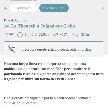
➜
➜
ur
13
.
Saumur a Le Thoureil
14
.
Le Thoureil a Juigné-sur-Loire
Passo precedente
Pass
View picture in full screen
Pays de la Loire
14. Le Thoureil a Juigné-sur-Loire
Media
6h
23,5km
+317m
-327m
Incorpora questo articolo per accedervi offline
Non una lunga linea retta in questa tappa, ma una
moltitudine di incroci, con modifiche per ammirare il
patrimonio rurale e il vigneto angioino vi accompagnerà tutto
il giorno per finire sul bordo del Petit Louet.
Una giornata nei vigneti e poi in piccoli boschi alternati a
coltivazioni di cereali.