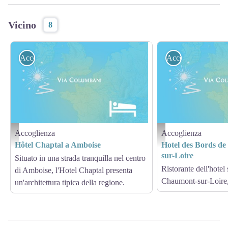
Vicino
8
Accoglienza
Accoglienza
Accoglienza
Accoglienza
Hébergement - Via Columbani
Hébergement - Via Columb
Hôtel Chaptal a Amboise
Hotel des Bords de
sur-Loire
Situato in una strada tranquilla nel centro
Ristorante dell'hotel 
di Amboise, l'Hotel Chaptal presenta
Chaumont-sur-Loire, 
un'architettura tipica della regione.