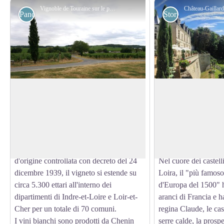
Vignoble de Touraine sur le plateau de Montsoreau - Amis saint Colomban
Panoramiche
Storici
Vigneto Touraine
Château-Gaillard 
Il vino Touraine è un vino a
Costruito ad Ambois
denominazione di origine controllata
Carlo VIII nel 1496,
View picture in full screen
prodotto in parte dei dipartimenti
la sede dei primi giar
dell'Indre-et-Loire e del Loir-et-Cher.
Francia e la casa di
Classificato come denominazione
Mercogliano.
d'origine controllata con decreto del 24
Nel cuore dei castelli
dicembre 1939, il vigneto si estende su
Loira, il "più famoso
circa 5.300 ettari all'interno dei
d'Europa del 1500" h
dipartimenti di Indre-et-Loire e Loir-et-
aranci di Francia e h
Cher per un totale di 70 comuni.
regina Claude, le cas
I vini bianchi sono prodotti da Chenin
serre calde, la prospe