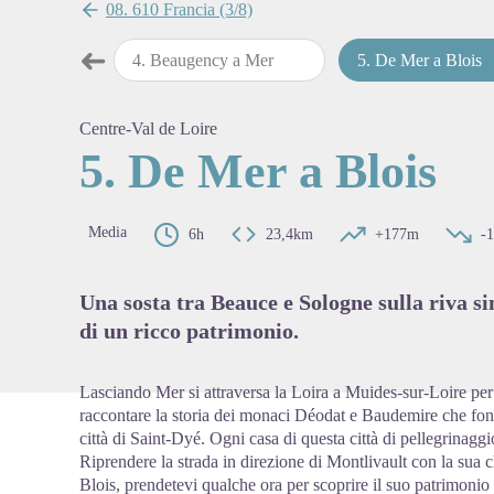
08. 610 Francia (3/8)
➜
 Beaugency
4
.
Beaugency a Mer
5
.
De Mer a Blois
Passo precedente
View pi
Centre-Val de Loire
5. De Mer a Blois
Media
6h
23,4km
+177m
-
Una sosta tra Beauce e Sologne sulla riva si
di un ricco patrimonio.
Lasciando Mer si attraversa la Loira a Muides-sur-Loire per s
raccontare la storia dei monaci Déodat e Baudemire che fon
città di Saint-Dyé. Ogni casa di questa città di pellegrinagg
Riprendere la strada in direzione di Montlivault con la sua c
Blois, prendetevi qualche ora per scoprire il suo patrimonio 