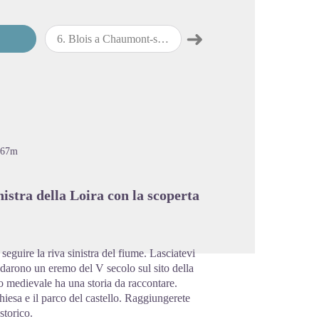
➜
6
.
Blois a Chaumont-sur-Loire
7
.
Chaumont-sur-Loire a Amboise
Passo successivo
cture in full screen
167m
nistra della Loira con la scoperta
eguire la riva sinistra del fiume. Lasciatevi
darono un eremo del V secolo sul sito della
io medievale ha una storia da raccontare.
hiesa e il parco del castello. Raggiungerete
storico.