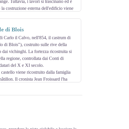
ange. Tuttavia, i lavori si trascinano ed è
la costruzione esterna dell'edificio viene
70 la cappella fu trasformata in un
.
e di Blois
indi hanno perso la direzione del Collegio
stablishment viene dismesso.
i Carlo il Calvo, nell'854, il castrum di
cappella divenne nuovamente luogo di
lo di Blois"), costruito sulle rive della
ncent-de-Paul, prima di essere rinominata
o dai vichinghi. La fortezza ricostruita si
856. A metà del XIX secolo, l'architetto
lla regione, controllata dai Conti di
esa. Non fu completata fino al 1873.
datari del X e XI secolo.
rd-ovest, sud-est.
 castello viene ricostruito dalla famiglia
tillon. Il cronista Jean Froissard l'ha
elle più belle del regno di Francia".
 di Blois-Châtillon, vendette la casa nel
dio di Orléans, Giovanna d'Arco viene
ult de Chartres, arcivescovo duca di
rléans, nasce nel castello di Blois.