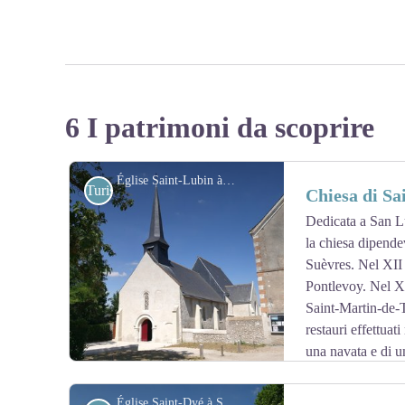
6 I patrimoni da scoprire
Église Saint-Lubin à Muides-sur-Loire - Amis saint Colomban
Turistiche
Chiesa di Sa
Dedicata a San Lu
la chiesa dipende
Suèvres. Nel XII 
Pontlevoy. Nel X
Saint-Martin-de-To
restauri effettua
una navata e di 
un'abside tripartita. Due cappelle laterali, di epoca mode
risalenti alla fine del XIX secolo coprono l'intero edifi
Église Saint-Dyé à Saint-Dyé-sur-Loire - Amis saint Colomban