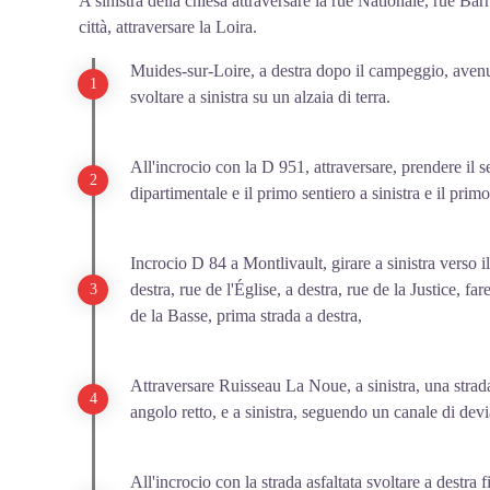
A sinistra della chiesa attraversare la rue Nationale, rue Barr
Divenne re di Francia nel 1498 con il nome di Luigi XII
città, attraversare la Loira.
divenne la residenza reale e Luigi ne fece la sua residen
Muides-sur-Loire, a destra dopo il campeggio, aven
Amboise. Luigi XII intraprende, con Anna di Bretagna 
svoltare a sinistra su un alzaia di terra.
del castello in quello che sarà chiamato in seguito lo st
fiammeggiante con elementi già appartenenti allo stile r
teste coronate occuperanno il castello e lo abbelliranno.
All'incrocio con la D 951, attraversare, prendere il s
Ulteriori informazion
i: Wikipedia
dipartimentale e il primo sentiero a sinistra e il primo
Per visitare il castello
Incrocio D 84 a Montlivault, girare a sinistra verso il
destra, rue de l'Église, a destra, rue de la Justice, fare
de la Basse, prima strada a destra,
Attraversare Ruisseau La Noue, a sinistra, una strada 
angolo retto, e a sinistra, seguendo un canale di devi
All'incrocio con la strada asfaltata svoltare a destra f