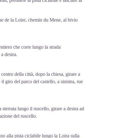
eau, prendere la pista ciclabile e lasciare la
; il castello medievale dei Conti di Blois
za principale, a scapito del castello di
ue de la Loire, chemin du Mene, al bivio
(sua moglie dal 1499), una ricostruzione
ile Luigi XII, combinando lo stile gotico
inascimentale. Nei secoli successivi le
entiero che corre lungo la strada
 a destra.
 centro della città, dopo la chiesa, girare a
 il giro del parco del castello, a sinistra, rue
sterrata lungo il ruscello, girare a destra ad
azione del ruscello.
ino alla pista ciclabile lungo la Loira sulla