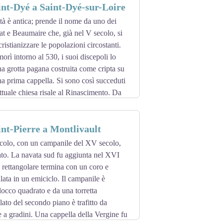
int-Dyé a Saint-Dyé-sur-Loire
ti punteggiano le pareti esterne. Una
corona il tetto a due spioventi.
ttà è antica; prende il nome da uno dei
t e Beaumaire che, già nel V secolo, si
istianizzare le popolazioni circostanti.
ì intorno al 530, i suoi discepoli lo
na grotta pagana costruita come cripta su
una prima cappella. Si sono così succeduti
'attuale chiesa risale al Rinascimento. Da
ggio si sviluppa. Alla fine del XV secolo,
I offrì una preziosa caccia per accogliere
int-Pierre a Montlivault
e anno, questa caccia è poi scomparsa,
 si vede in chiesa... è quindi piuttosto
ecolo, con un campanile del XV secolo,
ato. La navata sud fu aggiunta nel XVI
 stato imprigionato d'Artagnan.
 rettangolare termina con un coro e
venne un porto commerciale fluviale che
lata in un emiciclo. Il campanile è
 perché fu lì che venne scaricata la
blocco quadrato e da una torretta
del castello.
lato del secondo piano è trafitto da
e vecchie case e il museo di Autrefois.
a gradini. Una cappella della Vergine fu