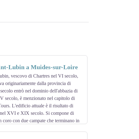
int-Lubin a Muides-sur-Loire
bin, vescovo di Chartres nel VI secolo,
va originariamente dalla provincia di
secolo entrò nel dominio dell'abbazia di
V secolo, è menzionato nel capitolo di
urs. L'edificio attuale è il risultato di
ti nel XVI e XIX secolo. Si compone di
un coro con due campate che terminano in
rna, affiancano il coro. Le volte a testata
cio. La decorazione interna è stata