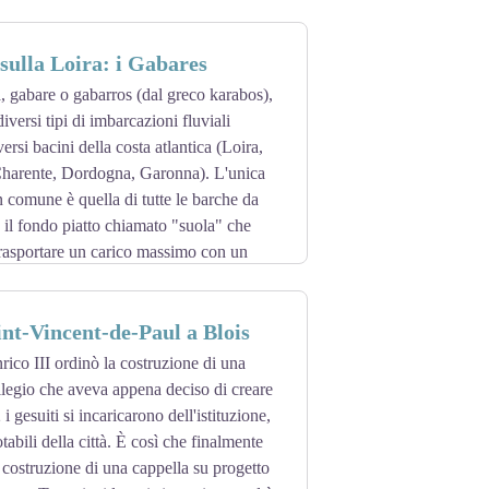
.
muro nord. Un ampio programma di
teresse della cornice della chiesa, che si
sulla Loira: i Gabares
ntonaco colorato sono state trovate alla
nnello completo tra due finestre fa pensare
a, gabare o gabarros (dal greco karabos),
l'intonaco sia del tardo Medioevo.
diversi tipi di imbarcazioni fluviali
ersi bacini della costa atlantica (Loira,
 Charente, Dordogna, Garonna). L'unica
 comune è quella di tutte le barche da
: il fondo piatto chiamato "suola" che
trasportare un carico massimo con un
o anche essere equipaggiate con un
int-Vincent-de-Paul a Blois
ostruita con "clins", cioè le tavole che
ancorate da pezzi di legno.
rico III ordinò la costruzione di una
li e di vari prodotti agricoli, di vini
ollegio che aveva appena deciso di creare
is, vini dell'haut pays...), di materiali da
i gesuiti si incaricarono dell'istituzione,
, di prodotti metallurgici (ancore e
otabili della città. È così che finalmente
a costruzione di una cappella su progetto