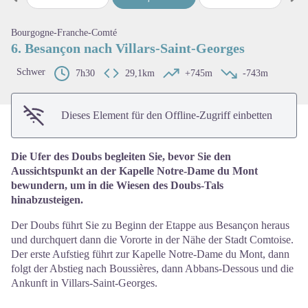
map.drawer.prev
map
View picture in full screen
Bourgogne-Franche-Comté
6. Besançon nach Villars-Saint-Georges
Schwer
7h30
29,1km
+745m
-743m
Dieses Element für den Offline-Zugriff einbetten
Die Ufer des Doubs begleiten Sie, bevor Sie den
Aussichtspunkt an der Kapelle Notre-Dame du Mont
bewundern, um in die Wiesen des Doubs-Tals
hinabzusteigen.
Der Doubs führt Sie zu Beginn der Etappe aus Besançon heraus
und durchquert dann die Vororte in der Nähe der Stadt Comtoise.
Der erste Aufstieg führt zur Kapelle Notre-Dame du Mont, dann
folgt der Abstieg nach Boussières, dann Abbans-Dessous und die
Ankunft in Villars-Saint-Georges.