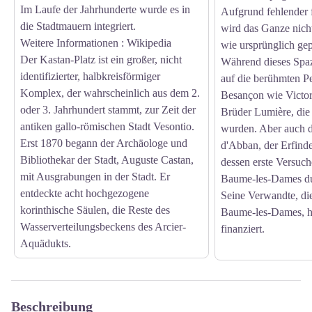
Im Laufe der Jahrhunderte wurde es in
Aufgrund fehlender f
die Stadtmauern integriert.
wird das Ganze nicht 
Weitere Informationen
: Wikipedia
wie ursprünglich gep
Der Kastan-Platz ist ein großer, nicht
Während dieses Spaz
identifizierter, halbkreisförmiger
auf die berühmten P
Komplex, der wahrscheinlich aus dem 2.
Besançon wie Victo
oder 3. Jahrhundert stammt, zur Zeit der
Brüder Lumière, die 
antiken gallo-römischen Stadt Vesontio.
wurden. Aber auch d
Erst 1870 begann der Archäologe und
d'Abban, der Erfind
Bibliothekar der Stadt, Auguste Castan,
dessen erste Versuc
mit Ausgrabungen in der Stadt. Er
Baume-les-Dames du
entdeckte acht hochgezogene
Seine Verwandte, di
korinthische Säulen, die Reste des
Baume-les-Dames, ha
Wasserverteilungsbeckens des Arcier-
finanziert.
Aquädukts.
Beschreibung