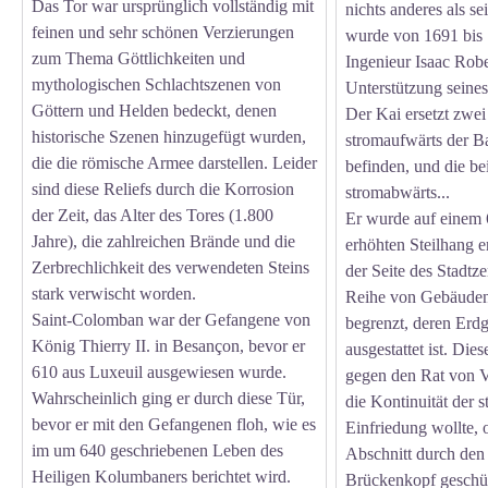
Das Tor war ursprünglich vollständig mit
nichts anderes als s
feinen und sehr schönen Verzierungen
wurde von 1691 bis
zum Thema Göttlichkeiten und
Ingenieur Isaac Robe
mythologischen Schlachtszenen von
Unterstützung seines
Göttern und Helden bedeckt, denen
Der Kai ersetzt zwei 
historische Szenen hinzugefügt wurden,
stromaufwärts der B
die die römische Armee darstellen. Leider
befinden, und die b
sind diese Reliefs durch die Korrosion
stromabwärts...
der Zeit, das Alter des Tores (1.800
Er wurde auf einem 
Jahre), die zahlreichen Brände und die
erhöhten Steilhang e
Zerbrechlichkeit des verwendeten Steins
der Seite des Stadtz
stark verwischt worden.
Reihe von Gebäuden 
Saint-Colomban war der Gefangene von
begrenzt, deren Erd
König Thierry II. in Besançon, bevor er
ausgestattet ist. Di
610 aus Luxeuil ausgewiesen wurde.
gegen den Rat von Va
Wahrscheinlich ging er durch diese Tür,
die Kontinuität der s
bevor er mit den Gefangenen floh, wie es
Einfriedung wollte, 
im um 640 geschriebenen Leben des
Abschnitt durch den 
Heiligen Kolumbaners berichtet wird.
Brückenkopf geschütz