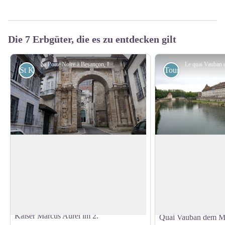
Die 7 Erbgüter, die es zu entdecken gilt
La Porte Noire à Besançon, IIe siècle - Amis saint Colomban
St Kolumban
Touristisch
Die Schwarze Tür und der Kastan-
Die Kais des Doubs
Platz in Besançon
Schlendern Sie am 
Das Schwarze Tor von Besançon ist ein
entlang und entdecke
gallo-römischer Triumphbogen von
View picture in full screen
harmonische Häuserr
16,56 m (1 m durch die Nivellierung der
Obwohl es sich um 
Zeit begraben), der unter dem römischen
Zeitgenossenschaft h
Kaiser Marcus Aurel im 2.
Quai Vauban dem Mil