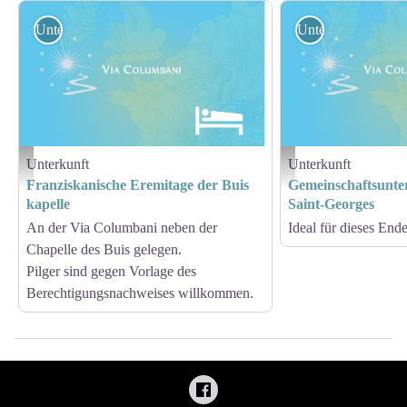
Unterkunft
Unterkunft
Unterkunft
Unterkunft
Hébergement - Via Columbani
Hébergement - Via Columb
Franziskanische Eremitage der Buis
Gemeinschaftsunter
kapelle
Saint-Georges
An der Via Columbani neben der
Ideal für dieses End
Chapelle des Buis gelegen.
Pilger sind gegen Vorlage des
Berechtigungsnachweises willkommen.