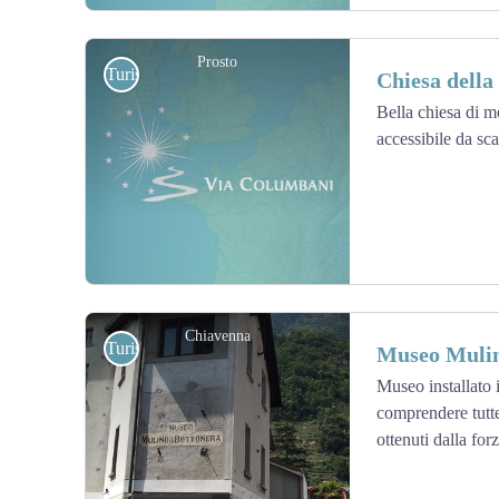
Prosto
Turistiche
Chiesa della
Bella chiesa di 
accessibile da scal
View picture in full screen
Chiavenna
Turistiche
Museo Mulin
Museo installato 
comprendere tutte 
View picture in full screen
ottenuti dalla for