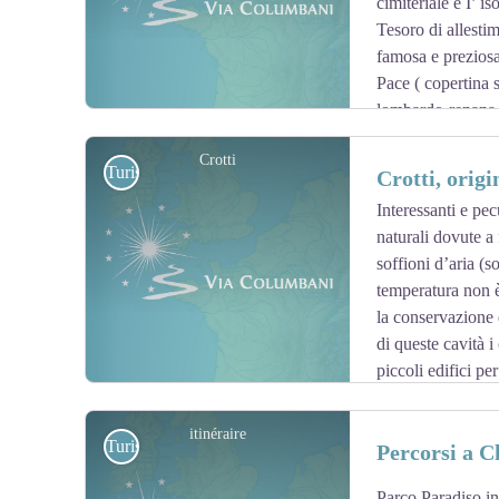
cimiteriale e I’ i
Tesoro di allesti
famosa e preziosa
Pace ( copertina 
lombardo-renana de
battistero in cui è conservato il fonte battesimale roman
Crotti
oliare con rilievi (1156).
Turistiche
Crotti, origi
Interessanti e pec
naturali dovute a 
View picture in full screen
soffioni d’aria (s
temperatura non è
la conservazione 
di queste cavità 
piccoli edifici per
dove si possono gustare le specialità del luogo. In pross
piazza con platani secolari, Pratomagno, si trovano i erot
itinéraire
Turistiche
Percorsi a 
Crotti è effettuata la seconda domenica di settembre.
Parco Paradiso in