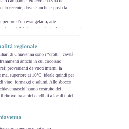
solato campanile, Notevole la sala del
mento recente, dove è anche esposta la
.
superiore d’un evangelario, arte
l sec. XII ). A sinistra della chiesa il
ico costituito da un monolito in pietra
nalità regionale
uliari di Chiavenna sono i “crotti”, cavità
franamenti antichi in cui circolano
orel) provenienti da vuoti interni: la
 mai superiore ai 10°C, ideale quindi per
di vino, formaggi e salumi. Allo sbocco
i chiavennaschi hanno costruito dei
 il ritrovo tra amici o adibiti a locali tipici
imità della stazione ferroviaria, in una
ti più caratteristici. La nota Sagra dei
Chiavenna
teressante percorso botanico-