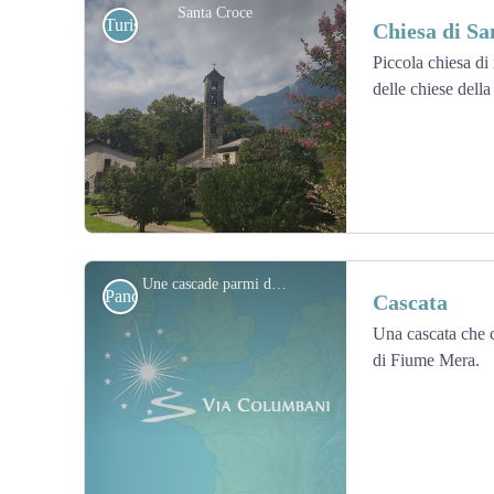
Santa Croce
Turistiche
Chiesa di S
Piccola chiesa di
delle chiese della
View picture in full screen
Une cascade parmi d'autres - Amis St Colomban
Panoramiche
Cascata
Una cascata che c
di Fiume Mera.
View picture in full screen