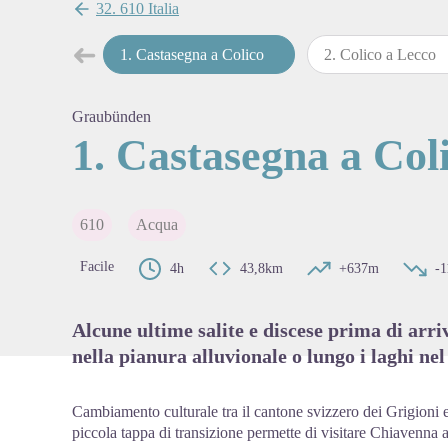
32. 610 Italia
➜
1
.
Castasegna a Colico
2
.
Colico a Lecco
Passo precedente
View pi
Graubünden
1. Castasegna a Col
610
Acqua
Facile
4h
43,8km
+637m
-
Alcune ultime salite e discese prima di arr
nella pianura alluvionale o lungo i laghi n
Cambiamento culturale tra il cantone svizzero dei Grigioni e
piccola tappa di transizione permette di visitare Chiavenna a