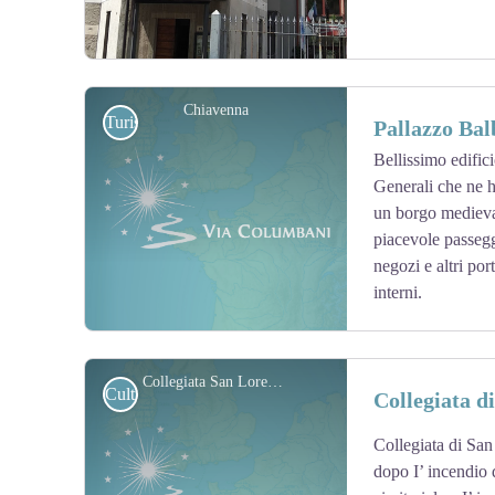
Chiavenna
Turistiche
Pallazzo Bal
Bellissimo edific
Generali che ne ha
View picture in full screen
un borgo medieval
piacevole passegg
negozi e altri port
interni.
Collegiata San Lorenzo
Culturali
Collegiata d
Collegiata di San
View picture in full screen
dopo I’ incendio 