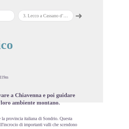
➜
3
.
Lecco a Cassano d’Adda
4
.
Cassano d’Adda a Milano
Passo successivo
cture in full screen
ico
1119m
ivare a Chiavenna e poi guidare
el loro ambiente montano.
 la provincia italiana di Sondrio. Questa
ll'incrocio di importanti valli che scendono