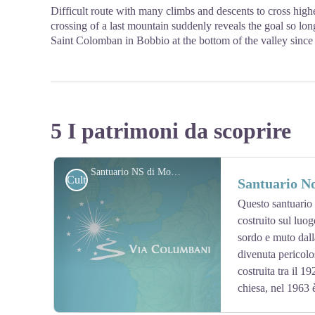
Difficult route with many climbs and descents to cross high
crossing of a last mountain suddenly reveals the goal so long
Saint Colomban in Bobbio at the bottom of the valley since
5 I patrimoni da scoprire
Santuario NS di Montelungo
Culturali
Santuario N
Questo santuario 
costruito sul luo
sordo e muto dall
divenuta pericolo
costruita tra il 1
chiesa, nel 1963 è