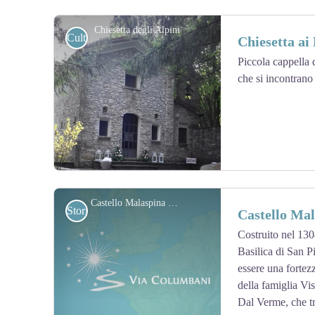
Chiesetta degli Alpini
Culturali
Chiesetta ai
Piccola cappella 
che si incontrano
View picture in full screen
Castello Malaspina Dal Verme
Storici
Castello Ma
Costruito nel 130
Basilica di San Pi
View picture in full screen
essere una fortez
della famiglia Vis
Dal Verme, che tr