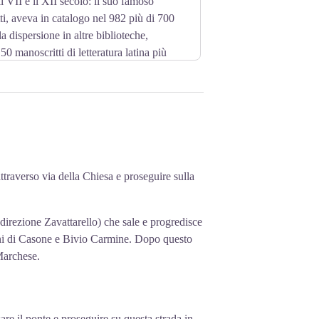
 il VII e il XII secolo: il suo famoso
tti, aveva in catalogo nel 982 più di 700
a dispersione in altre biblioteche,
0 manoscritti di letteratura latina più
 tomba di San Colombano.
attraverso via della Chiesa e proseguire sulla
direzione Zavattarello) che sale e progredisce
ioni di Casone e Bivio Carmine. Dopo questo
 Marchese.
are il ponte e proseguire su questa strada in