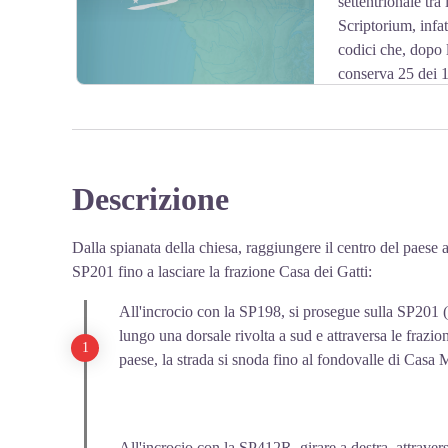
settentrionale tra
Scriptorium, infa
chirackal.rosa@gmail.com
codici che, dopo l
conserva 25 dei 15
antichi del mondo. La cripta dell'abbazia conserva la
Descrizione
View picture in full screen
Dalla spianata della chiesa, raggiungere il centro del paese 
SP201 fino a lasciare la frazione Casa dei Gatti:
All'incrocio con la SP198, si prosegue sulla SP201 (
lungo una dorsale rivolta a sud e attraversa le fraz
paese, la strada si snoda fino al fondovalle di Casa
All'incrocio con la SP412R, girare a destra, attravers