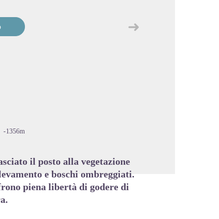
➜
o
Passo successivo
cture in full screen
-1356m
asciato il posto alla vegetazione
llevamento e boschi ombreggiati.
rono piena libertà di godere di
a.