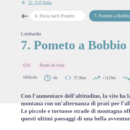
32. 610 Italia
➜
avia
6
.
Pavia nach Pometo
7
.
Pometo a Bobbi
Passo precedente
View pi
Lombardia
7. Pometo a Bobbio
610
Punto di vista
Difficile
6h
37,9km
+1129m
Con l'aumentare dell'altitudine, la vite ha l
montana con un'alternanza di prati per l'a
Le piccole e tortuose strade di montagna off
questi ultimi paesaggi di una bella avventur