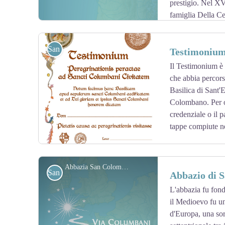
prestigio. Nel XVI
famiglia Della Ce
venduto allo Stato.
San Colombano
Testimoniu
Il Testimonium è u
che abbia percors
View picture in full screen
Basilica di Sant'
Colombano. Per ot
credenziale o il p
tappe compiute ne
Indirizzo dove ottenere il Testimonium:
Casa del Pellegrino Sant'Antonio Maria Gianelli
Abbazia San Colombano
San Colombano
Abbazio di 
piazza San Colombano, 3
29022 Bobbio
L'abbazia fu fon
il Medioevo fu un
View picture in full screen
Si prega di informarci in anticipo:
d'Europa, una sor
+39 (0) 523 076 062