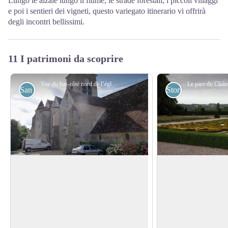
Lungo le alzaie lungo il fiume, le strade forestali, i piccoli villaggi
e poi i sentieri dei vigneti, questo variegato itinerario vi offrirà
degli incontri bellissimi.
11 I patrimoni da scoprire
Vue du bas-côté nord de l’église Saint-Authaire - Association Colomban en Brie
San Colombano
Storici
Chiesa Saint-Authaire à Ussy-sur-
Castello di Venteui
Marne
Prima di arrivare a Jo
Nella vita di San Colombano, scritta
del parco del Châtea
intorno al 640, il monaco Jonas de
View picture in full screen
1760 il barone d'Ob
Bobbio indica che Colombano e i suoi
luogotenente general
compagni furono accolti dalla famiglia di
costruire il castello d