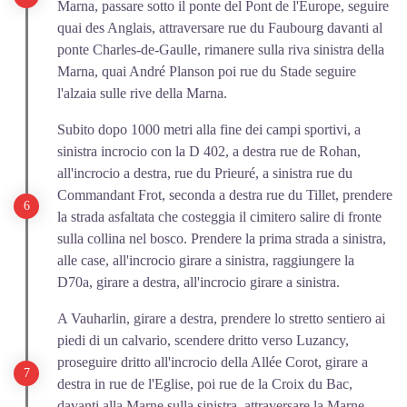
Marna, passare sotto il ponte del Pont de l'Europe, seguire
quai des Anglais, attraversare rue du Faubourg davanti al
ponte Charles-de-Gaulle, rimanere sulla riva sinistra della
Marna, quai André Planson poi rue du Stade seguire
l'alzaia sulle rive della Marna.
Subito dopo 1000 metri alla fine dei campi sportivi, a
sinistra incrocio con la D 402, a destra rue de Rohan,
all'incrocio a destra, rue du Prieuré, a sinistra rue du
Commandant Frot, seconda a destra rue du Tillet, prendere
la strada asfaltata che costeggia il cimitero salire di fronte
sulla collina nel bosco. Prendere la prima strada a sinistra,
alle case, all'incrocio girare a sinistra, raggiungere la
D70a, girare a destra, all'incrocio girare a sinistra.
A Vauharlin, girare a destra, prendere lo stretto sentiero ai
piedi di un calvario, scendere dritto verso Luzancy,
proseguire dritto all'incrocio della Allée Corot, girare a
destra in rue de l'Eglise, poi rue de la Croix du Bac,
davanti alla Marne sulla sinistra, attraversare la Marne