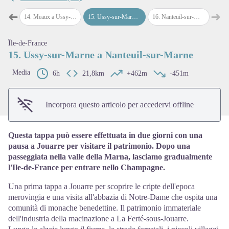
➜
➜
eaux
14
.
Meaux a Ussy-sur-Marne
15
.
Ussy-sur-Marne a Nanteuil-sur-Marne
16
.
Nanteuil-sur-Marne a Château-Thierry
Passo precedente
Pass
View picture in full screen
Île-de-France
15. Ussy-sur-Marne a Nanteuil-sur-Marne
Media
6h
21,8km
+462m
-451m
Incorpora questo articolo per accedervi offline
Questa tappa può essere effettuata in due giorni con una
pausa a Jouarre per visitare il patrimonio. Dopo una
passeggiata nella valle della Marna, lasciamo gradualmente
l'Ile-de-France per entrare nello Champagne.
Una prima tappa a Jouarre per scoprire le cripte dell'epoca
merovingia e una visita all'abbazia di Notre-Dame che ospita una
comunità di monache benedettine. Il patrimonio immateriale
dell'industria della macinazione a La Ferté-sous-Jouarre.