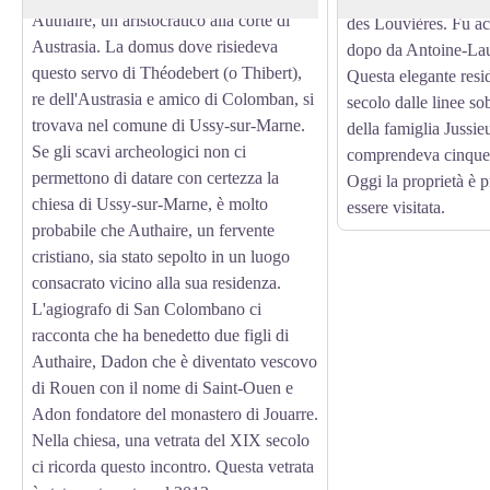
Authaire, un aristocratico alla corte di
des Louvières. Fu ac
Austrasia. La domus dove risiedeva
dopo da Antoine-Lau
questo servo di Théodebert (o Thibert),
Questa elegante resi
re dell'Austrasia e amico di Colomban, si
secolo dalle linee so
trovava nel comune di Ussy-sur-Marne.
della famiglia Jussie
Se gli scavi archeologici non ci
comprendeva cinque 
permettono di datare con certezza la
Oggi la proprietà è 
chiesa di Ussy-sur-Marne, è molto
essere visitata.
probabile che Authaire, un fervente
cristiano, sia stato sepolto in un luogo
consacrato vicino alla sua residenza.
L'agiografo di San Colombano ci
racconta che ha benedetto due figli di
Authaire, Dadon che è diventato vescovo
di Rouen con il nome di Saint-Ouen e
Adon fondatore del monastero di Jouarre.
Nella chiesa, una vetrata del XIX secolo
ci ricorda questo incontro. Questa vetrata