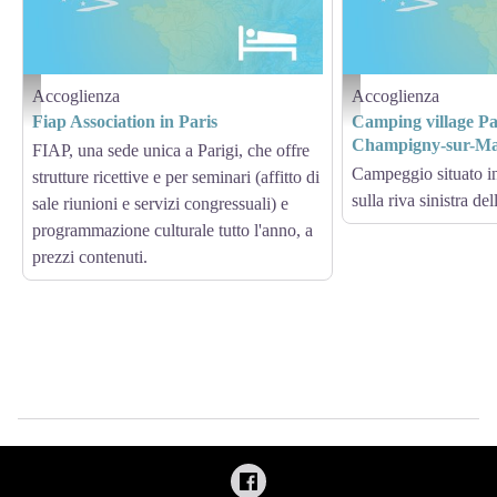
Accoglienza
Accoglienza
Hébergement - Via Columbani
Hébergement - Via Columb
Fiap Association in Paris
Camping village Pa
Champigny-sur-M
FIAP, una sede unica a Parigi, che offre
Campeggio situato i
strutture ricettive e per seminari (affitto di
sulla riva sinistra de
sale riunioni e servizi congressuali) e
programmazione culturale tutto l'anno, a
prezzi contenuti.