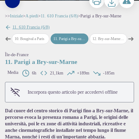
>>
Iniziale
>
A piedi
>
11. 610 Francia (6/8)
>
Parigi a Bry-sur-Marne
11. 610 Francia (6/8)
➜
➜
gival
10
.
Bougival a Paris
11
.
Parigi a Bry-sur-Marne
12
.
Bry-sur-Marne a Lagny-sur-Marne
13
.
La
Passo precedente
Pass
Île-de-France
11. Parigi a Bry-sur-Marne
Media
6h
21,1km
View picture in full screen
+189m
-185m
Incorpora questo articolo per accedervi offline
Dal cuore del centro storico di Parigi fino a Bry-sur-Marne, il
percorso evoca la presenza romana a Parigi, le origini delle
università, poi le ex zone di attività industriali, ricreative e
anche cinematografiche installate nel tempo lungo il fiume
Marna, nonché i resti di un'importante abbazia.