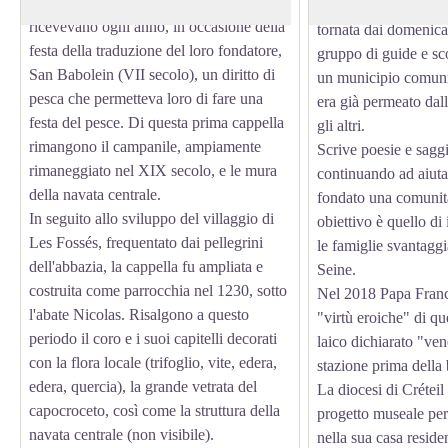
dell'abbazia, sul quale i monaci
incontrato un'amica 
ricevevano ogni anno, in occasione della
tornata dai domenica
festa della traduzione del loro fondatore,
gruppo di guide e sc
San Babolein (VII secolo), un diritto di
un municipio comunis
pesca che permetteva loro di fare una
era già permeato dall
festa del pesce. Di questa prima cappella
gli altri.
rimangono il campanile, ampiamente
Scrive poesie e saggi 
rimaneggiato nel XIX secolo, e le mura
continuando ad aiutar
della navata centrale.
fondato una comunità
In seguito allo sviluppo del villaggio di
obiettivo è quello di 
Les Fossés, frequentato dai pellegrini
le famiglie svantaggi
dell'abbazia, la cappella fu ampliata e
Seine.
costruita come parrocchia nel 1230, sotto
Nel 2018 Papa Franc
l'abate Nicolas. Risalgono a questo
"virtù eroiche" di qu
periodo il coro e i suoi capitelli decorati
laico dichiarato "ven
con la flora locale (trifoglio, vite, edera,
stazione prima della 
edera, quercia), la grande vetrata del
La diocesi di Créteil
capocroceto, così come la struttura della
progetto museale per
navata centrale (non visibile).
nella sua casa reside