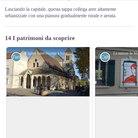
Lasciando la capitale, questa tappa collega aree altamente
urbanizzate con una pianura gradualmente rurale e aerata.
14 I patrimoni da scoprire
L’église Saint-Nicolas à Saint-Maur-des-Fossés - Association Colomban en Brie
Turistiche
Culturali
Chiesa San Nicola Saint-Maur des
Madeleine Delbrêl 
Fossés
Madeleine Delbrêl (
San Nicola è il patrono dei bargemen: il
un'assistente sociale 
titolo della cappella deve essere legato al
View picture in full screen
Proveniente da una f
commercio fluviale e al porto
battezzata all'età di