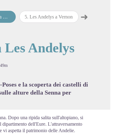
➜
lys
5
.
Les Andelys a Vernon
6
.
Vernon a Vétheuil
Passo successivo
cture in full screen
a Les Andelys
349m
Poses e la scoperta dei castelli di
lle alture della Senna per
nna. Dopo una ripida salita sull'altopiano, si
el dipartimento dell'Eure. L'attraversamento
 vi aspetta il patrimonio delle Andelie.