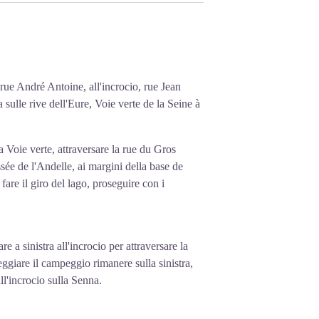
te di Gisors, in favore di Jeanne de
ise, in cambio del pagamento di 400
le mani di una commissione di 5 membri
5, il servizio era svolto da religiosi.
rue André Antoine, all'incrocio, rue Jean
o da laici. Nel 1964 l'ospedale è stato
a sulle rive dell'Eure, Voie verte de la Seine à
a Voie verte, attraversare la rue du Gros
ssée de l'Andelle, ai margini della base de
fare il giro del lago, proseguire con i
e a sinistra all'incrocio per attraversare la
teggiare il campeggio rimanere sulla sinistra,
ll'incrocio sulla Senna.