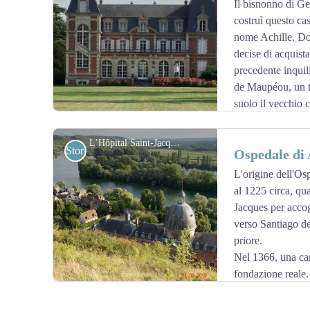
Il bisnonno di G
costruì questo ca
View picture in full screen
nome Achille. Dop
decise di acquista
precedente inquil
de Maupéou, un t
suolo il vecchio c
... Achille fece ricostruire il castello in scala ridotta e 
emerso Georges Guynemer, erede di una famiglia al ser
L’Hôpital Saint-Jacques au bord de la Seine - Association Colomban en Brie
Storici
Ospedale di
Il castello è privato e non può essere visitato.
L'origine dell'Osp
al 1225 circa, qu
View picture in full screen
Jacques per accog
verso Santiago de
priore.
Nel 1366, una ca
fondazione reale.
Santiago, ma anche gli indigenti e gli infermi.
L'amministrazione dei priori terminò nel 1637 quando l