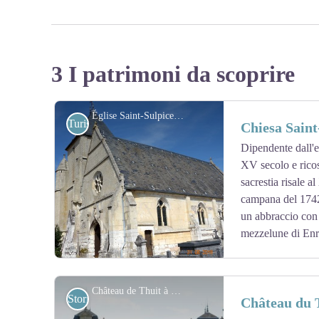
3 I patrimoni da scoprire
Église Saint-Sulpice à Vatteville - Association Colomban en Brie
Turistiche
Chiesa Saint
Dipendente dall'e
XV secolo e ricos
sacrestia risale a
campana del 1742
un abbraccio con 
mezzelune di Enri
Château de Thuit à Le Thuit-Le-Thuit de l’Oison - Association Colomban en Brie
Storici
Château du T