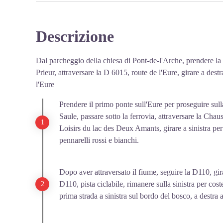
Gonnetz, si dimise dal suo beneficio nelle mani del Con
Corbinelli, suora ospedaliera dell'Hôtel-Dieu de Ponto
Descrizione
sterline di rendita vitalizia.
View picture in full screen
Nel 1796, l'amministrazione dell'Hôtel-Dieu passò nel
delegati dal Consiglio Municipale di Andelys. Fino al 194
Dal parcheggio della chiesa di Pont-de-l'Arche, prendere la 
A partire da questa data, l'ospizio delle Andelys è gestit
Prieur, attraversare la D 6015, route de l'Eure, girare a destr
classificato come monumento storico.
l'Eure
Prendere il primo ponte sull'Eure per proseguire sull
Saule, passare sotto la ferrovia, attraversare la Chau
Loisirs du lac des Deux Amants, girare a sinistra per 
pennarelli rossi e bianchi.
Dopo aver attraversato il fiume, seguire la D110, girar
D110, pista ciclabile, rimanere sulla sinistra per cos
prima strada a sinistra sul bordo del bosco, a destra a