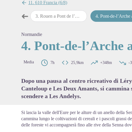
11. 610 Francia (6/8)
➜
 Rouen
3
.
Rouen a Pont de l’Arche
4
.
Pont-de-l’Arche a Les Ande
Passo precedente
View pi
Normandie
4. Pont-de-l’Arche 
Media
7h
25,9km
+348m
-
Dopo una pausa al centro ricreativo di Léry-
Canteloup e Les Deux Amants, si cammina su
scendere a Les Andelys.
Si lascia la valle dell'Eure per le alture di un anello della Se
cammina lungo le coltivazioni di cereali e i pascoli grassi d
delle foreste vi accompagnerà fino alle rive della Senna dove