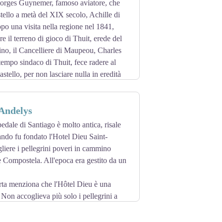
eorges Guynemer, famoso aviatore, che
stello a metà del XIX secolo, Achille di
o una visita nella regione nel 1841,
re il terreno di gioco di Thuit, erede del
ino, il Cancelliere di Maupeou, Charles
empo sindaco di Thuit, fece radere al
astello, per non lasciare nulla in eredità
stabilì il suo "lignaggio", dal quale sarebbe
vizio della Repubblica e dell'Impero.
 Andelys
edale di Santiago è molto antica, risale
ando fu fondato l'Hotel Dieu Saint-
liere i pellegrini poveri in cammino
 Compostela. All'epoca era gestito da un
rta menziona che l'Hôtel Dieu è una
 Non accoglieva più solo i pellegrini a
'ultimo di essi, Monsieur François de