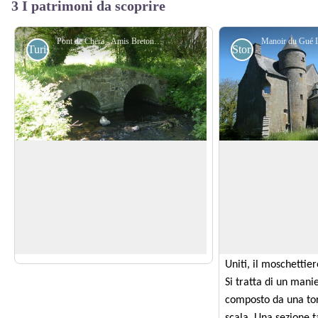
3 I patrimoni da scoprire
Pont de Chéra - Amis Bretons de Colomban
Turistiche
Storici
Ponte di Chéra
Manoir du Gué La
Questo ponte di pietra che attraversa
Questo maniero fu d
l'urna è costituito da due archi sostenuti
da Jean Jamet. Sarà
View picture in full screen
da un pilastro centrale e da spalle su ogni
alla Rivoluzione. Da
sponda. Questo tipo di architettura è
della famiglia Auff
tipica delle costruzioni gallo-romane.
della quale saranno 
Uniti, il moschettier
Si tratta di un mani
composto da una torr
scala. Una sezione 