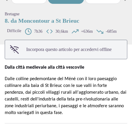
Passo precedente
Pass
View picture in full screen
Bretagne
8. da Moncontour a St Brieuc
Difficile
7h36
30,6km
+636m
-685m
Incorpora questo articolo per accedervi offline
Dalla città medievale alla città vescovile
Dalle colline pedemontane del Méné con il loro paesaggio
collinare alla baia di St Brieuc con le sue valli in forte
pendenza, dai piccoli villaggi rurali all'agglomerato urbano, dai
castelli, resti dell'industria della tela pre-rivoluzionaria alle
zone industriali periurbane, i paesaggi e le atmosfere saranno
molto variegati in questa fase.