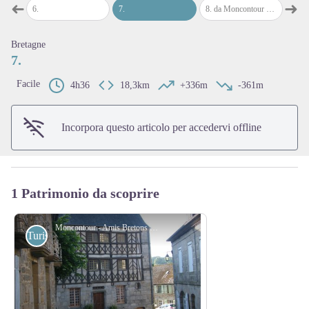
➜
➜
6
.
7
.
8
.
da Moncontour a St Brieuc
9
.
da S
Passo precedente
Pass
Bretagne
View picture in full screen
7.
Facile
4h36
18,3km
+336m
-361m
Incorpora questo articolo per accedervi offline
1 Patrimonio da scoprire
Moncontour - Amis Bretons de Colomban
Turistiche