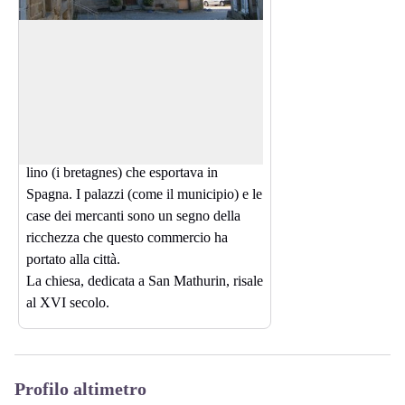
Moncontour
Circondato da questi bastioni, roccaforte
del Ducato di Penthièvre, Moncontour
View picture in full screen
svolge un ruolo militare fin dal XII
secolo.
Si rivolse poi al commercio di tessuti di
lino (i bretagnes) che esportava in
Spagna. I palazzi (come il municipio) e le
case dei mercanti sono un segno della
ricchezza che questo commercio ha
portato alla città.
La chiesa, dedicata a San Mathurin, risale
al XVI secolo.
Profilo altimetro