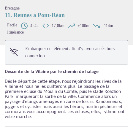
Voir l'image en plein écran
Bretagne
11. Rennes à Pont-Réan
Facile
4h42
17,8km
+100m
-114m
Itinérance
Embarquer cet élément afin d'y avoir accès hors
connexion
Descente de la Vilaine par le chemin de halage
Dés le départ de cette étape, nous rejoindrons les rives de la
Vilaine et nous ne les quitterons plus. Le passage de la
première écluse du Moulin du Comte, puis le stade Roazhon
Park, marqueront la sortie de la ville. Commence alors un
paysage d’étangs aménagés en zone de loisirs. Randonneurs,
joggers et
c
yclistes mais aussi les hérons, martin pécheurs et
cormorans vous accompagnent. Les écluses, elles, rythmeront
votre marche.