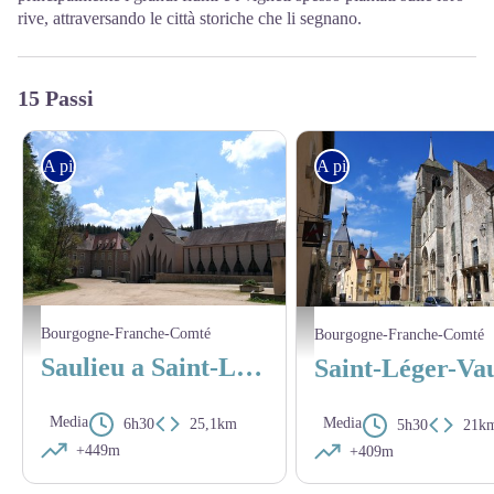
rive, attraversando le città storiche che li segnano.
15 Passi
A piedi
A piedi
Abbaye Sainte-Marie de la Pierre Qui Vire - Amis saint Colomban
Façade de l’église Saint-Lazare et 
Bourgogne-Franche-Comté
Bourgogne-Franche-Comté
Saulieu a Saint-Léger-Vauban
Media
Media
6h30
25,1km
5h30
21k
+449m
+409m