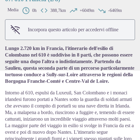
Media
0h
388,7km
+6049m
-6469m
View picture in full screen
Incorpora questo articolo per accedervi offline
Lungo 2.720 km in Francia, l'itinerario dell'esilio di
Colombano nel 610 è suddiviso in 8 parti, che possono essere
seguite una dopo l'altra o indistintamente. Partendo da
Saulieu, questa seconda parte di un percorso particolarmente
tortuoso conduce a Sully-sur-Loire attraverso le regioni della
Borgogna Franche-Comté e Centre-Val de Loire.
Intorno al 610, espulsi da Luxeuil, San Colombano e i monaci
irlandesi furono portati a Nantes sotto la guardia di soldati armati
che avevano il compito di portarli su una nave diretta in Irlanda.
Ma, a malapena a bordo, riuscirono a fuggire e, temendo di essere
catturati, iniziarono un incredibile viaggio attraverso molti paesi.
La maggior parte del viaggio in esilio si svolge in Francia da est a
ovest e poi di nuovo dopo Nantes. L'itinerario segue
principalmente i grandi fiumi e i vigneti spesso piantati sulle loro