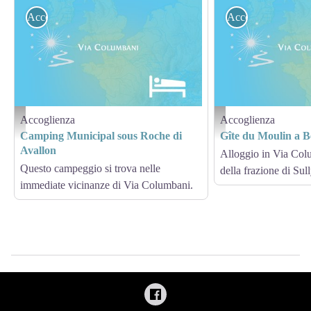
Accoglienza
Accoglienza
Accoglienza
Accoglienza
Hébergement - Via Columbani
Hébergement - Via Columb
Camping Municipal sous Roche di
Gîte du Moulin a Be
Avallon
Alloggio in Via Colu
Questo campeggio si trova nelle
della frazione di Sull
immediate vicinanze di Via Columbani.