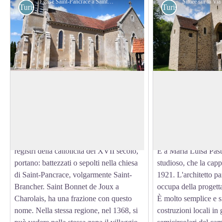
Église Saint-Pancrace à Saint-Brancher - Amis saint Colomban
Turistiche
Turistiche
Chiesa Saint-Pancrace a Saint-
Cappella Sainte-Je
Brancher
Marrault
Il nome Saint-Brancher, Branchey, o
Situato in via Columb
Branchey, deriva da Saint Pancrace,
conoscerne la storia.
View picture in full screen
guardiano dei pastori e delle greggi e
La Cappella Marrault
patrono della chiesa del villaggio. I
moderno in stile rom
registri della cattolicità del XVII secolo,
È a Maria Luisa Paste
portano: battezzati o sepolti nella chiesa
studioso, che la cappe
di Saint-Pancrace, volgarmente Saint-
1921. L'architetto pa
Brancher. Saint Bonnet de Joux a
occupa della progett
Charolais, ha una frazione con questo
È molto semplice e si
nome. Nella stessa regione, nel 1368, si
costruzioni locali in