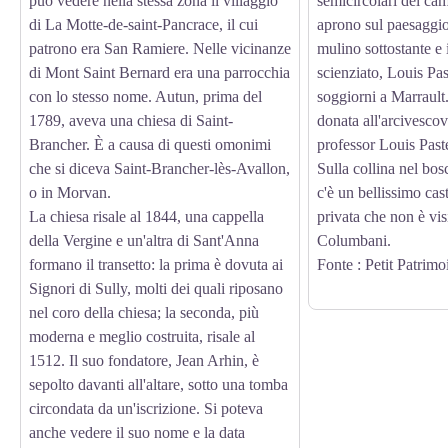
può vedere nella stessa zona il villaggio
semicircolari del cam
di La Motte-de-saint-Pancrace, il cui
aprono sul paesaggio,
patrono era San Ramiere. Nelle vicinanze
mulino sottostante e
di Mont Saint Bernard era una parrocchia
scienziato, Louis Past
con lo stesso nome. Autun, prima del
soggiorni a Marrault
1789, aveva una chiesa di Saint-
donata all'arcivesco
Brancher. È a causa di questi omonimi
professor Louis Past
che si diceva Saint-Brancher-lès-Avallon,
Sulla collina nel bos
o in Morvan.
c'è un bellissimo cast
La chiesa risale al 1844, una cappella
privata che non è visi
della Vergine e un'altra di Sant'Anna
Columbani.
formano il transetto: la prima è dovuta ai
Fonte : Petit Patrim
Signori di Sully, molti dei quali riposano
nel coro della chiesa; la seconda, più
moderna e meglio costruita, risale al
1512. Il suo fondatore, Jean Arhin, è
sepolto davanti all'altare, sotto una tomba
circondata da un'iscrizione. Si poteva
anche vedere il suo nome e la data