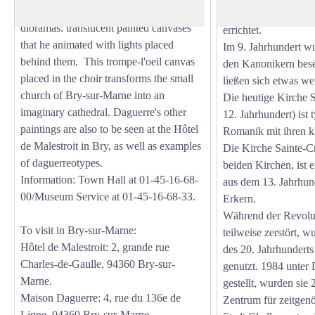
1851) was extremely successful with his
Clothilde aus dem 6.
dioramas: translucent painted canvases
errichtet.
that he animated with lights placed
Im 9. Jahrhundert w
behind them. This trompe-l'oeil canvas
den Kanonikern bese
placed in the choir transforms the small
ließen sich etwas wei
church of Bry-sur-Marne into an
Die heutige Kirche S
imaginary cathedral. Daguerre's other
12. Jahrhundert) ist 
paintings are also to be seen at the Hôtel
Romanik mit ihren k
de Malestroit in Bry, as well as examples
Die Kirche Sainte-Cr
of daguerreotypes.
beiden Kirchen, ist 
Information
: Town Hall at 01-45-16-68-
aus dem 13. Jahrhun
00/Museum Service at 01-45-16-68-33.
Erkern.
Während der Revolut
To visit in Bry-sur-Marne:
teilweise zerstört, w
Hôtel de Malestroit: 2, grande rue
des 20. Jahrhunderts
Charles-de-Gaulle, 94360 Bry-sur-
genutzt. 1984 unter
Marne.
gestellt, wurden sie
Maison Daguerre: 4, rue du 136e de
Zentrum für zeitgenö
Ligne, 94360 Bry-sur-Marne.