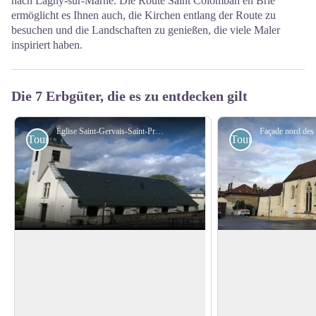
nach Lagny-sur-Marne. Die Route Saint Colomban en Brie
ermöglicht es Ihnen auch, die Kirchen entlang der Route zu
besuchen und die Landschaften zu genießen, die viele Maler
inspiriert haben.
Die 7 Erbgüter, die es zu entdecken gilt
Église Saint-Gervais-Saint-Protais à Bry-sur-Marne - Association Colomban en Brie
Touristisch
Touristisch
Saint-Gervais-Saint-Protais Church in
Die Kirchen St. Cr
Bry-sur-Marne
Der Komplex befinde
Before inventing the daguerreotype and
des Rathauses und b
becoming one of the fathers of
View picture in full screen
angrenzenden Kirch
photography, Louis Daguerre (1787-
der Stelle des Orato