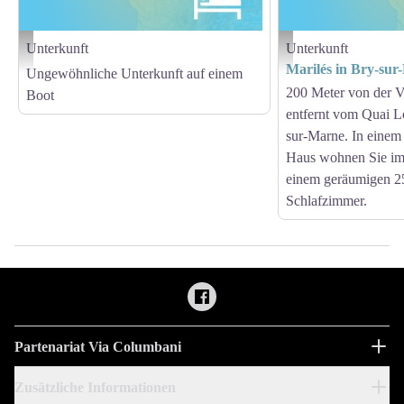
Unterkunft
Unterkunft
Hébergement - Via Columbani
Hébergement - Via Columb
Marilés in Bry-su
Ungewöhnliche Unterkunft auf einem
200 Meter von der 
Boot
entfernt vom Quai Lo
sur-Marne. In eine
Haus wohnen Sie im 
einem geräumigen 2
Schlafzimmer.
Partenariat Via Columbani
Zusätzliche Informationen