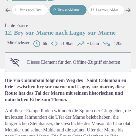
➜
➜
ris
11
.
Paris nach Bry-sur-Marne
12
.
Bry-sur-Marne nach Lagny-sur-Marne
13
.
Lagny-sur-Marne nach Meaux
14
.
Me
map.drawer.prev
map
View picture in full screen
Île-de-France
12. Bry-sur-Marne nach Lagny-sur-Marne
Mittelschwer
6h
21,9km
+132m
-120m
Dieses Element für den Offline-Zugriff einbetten
Die Via Columbani folgt dem Weg des "Saint Colomban en
brie" zwischen bry sur marne und Lagny sur marne, diese
Route hat das Tal der Marne mit seinem historischen und
natürlichen Erbe zum Thema.
Auf dieser Etappe finden wir noch die Spuren der Ginguetten, die
im letzten Jahrhundert die Ufer der Marne belebt haben, die
bürgerlichen Steinhäuser, die Geschichte des Maison du Chocolat
Meunier und seiner Mühle und die grünen Ufer der Marne bis