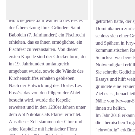
mit dem Flusshandel und dem Hafen der
Familie und wurde i
Abtei verbunden sein, auf dem die
Jahren getauft, nach
Mönche jedes Jahr während des Festes
getroffen hatte, der 
der Übersetzung ihres Gründers Saint
Dominikanern zurüc
Babolein (7. Jahrhundert) ein Fischrecht
schloss sich einer 
erhielten, das es ihnen ermöglichte, ein
und Spähern in Ivry
Fischfest zu veranstalten. Von dieser
kommunistischen Rat
ersten Kapelle sind der Glockenturm, der
Schicksal war bereit
im 19. Jahrhundert umfangreich
Notwendigkeit erfüll
umgebaut wurde, sowie die Wände des
Sie schreibt Gedichte
Kirchenschiffes erhalten geblieben.
Essays und hilft wei
Nach der Entwicklung des Dorfes Les
gründete eine Fraue
Fossés, das von den Pilgern der Abtei
Ziel es ist, benachtei
besucht wird, wurde die Kapelle
Nähe von Ivry-sur-Se
erweitert und in den 1230er Jahren unter
ihnen zu helfen.
dem Abt Nikolaus als Pfarrei errichtet.
Im Jahr 2018 erkann
Aus dieser Zeit stammen der Chor und
die "heroischen Tuge
seine Kapitelle mit heimischer Flora
"ehrwürdig" erklärt