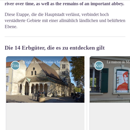
river over time, as well as the remains of an important abbey.
Diese Etappe, die die Hauptstadt verlässt, verbindet hoch
verstädterte Gebiete mit einer allmählich ländlichen und belüfteten
Ebene.
Die 14 Erbgüter, die es zu entdecken gilt
L’église Saint-Nicolas à Saint-Maur-des-Fossés - Association Colomban en Brie
Touristisch
Kulturell
Kirche Saint-Nicolas in St. Maur-des-
Madeleine Delbrêl 
Fossés
Madeleine Delbrêl (
Der heilige Nikolaus ist der Schutzpatron
katholische Sozialarb
der Schiffer: Der Titel der Kapelle muss
View picture in full screen
Sie stammt aus einer