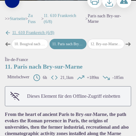
Zu
11. 610 Frankreich
Paris nach Bry-sur-
>>
Startseite
>
>
>
Marne
Fuss
(6/8)
11. 610 Frankreich (6/8)
➜
➜
gival
10
.
Bougival nach Paris
11
.
Paris nach Bry-sur-Marne
12
.
Bry-sur-Marne nach Lagny-sur-Marne
13
.
La
map.drawer.prev
map
Île-de-France
11. Paris nach Bry-sur-Marne
View picture in full screen
Mittelschwer
6h
21,1km
+189m
-185m
Dieses Element für den Offline-Zugriff einbetten
From the heart of ancient Paris to Bry-sur-Marne, the path
evokes the Roman presence in Paris, the origins of
universities, then the former industrial, recreational and also
cinematographic activity zones installed along the Marne