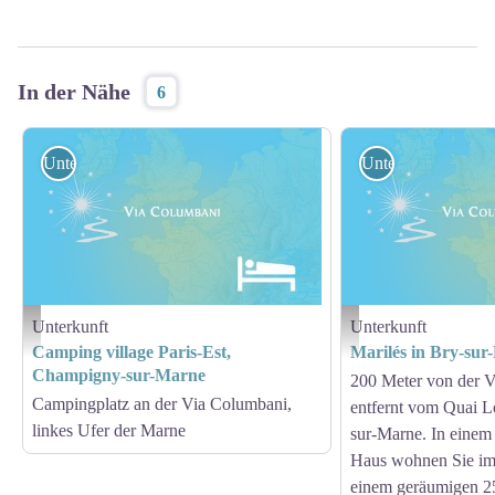
In der Nähe
6
Unterkunft
Unterkunft
Unterkunft
Unterkunft
Hébergement - Via Columbani
Hébergement - Via Columb
Camping village Paris-Est,
Marilés in Bry-su
Champigny-sur-Marne
200 Meter von der 
Campingplatz an der Via Columbani,
entfernt vom Quai Lo
linkes Ufer der Marne
sur-Marne. In eine
Haus wohnen Sie im 
einem geräumigen 2