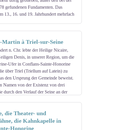
 mehr übrig geblieben, außer den bei der
978 gefundenen Fundamenten. Das
e zum Beispiel das Taufbecken aus dem
 13., 16. und 19. Jahrhundert mehrfach
tatuengruppe.
 zweite Hälfte des 11. Jahrhunderts und
on zwei Säulen eingerahmt, die von mit
-Martin à Triel-sur-Seine
, die durch einen Giebel mit einem Fries
orgen ist.
dert n. Chr. lebte der Heilige Nicaire,
e Mitte des 16. Jahrhunderts gebaut. Auf
eiligen Denis, in unserer Region, um die
amander) angebracht.
ine-Ufer in Conflans-Sainte-Honorine
ie über Triel (Triellum auf Latein) zu
was den Ursprung der Gemeinde beweist.
en Namen von der Existenz von drei
die durch den Verlauf der Seine an der
, gebildet wurden.
nderts begonnen wurde, steht auf den
e, die Theater- und
tdeckung der merowingischen Sarkophage
St. Germain-en-Laye bewundert werden
ähne, die Kahnkapelle in
fe, das Querschiff und die beiden Erker,
inte-Honorine