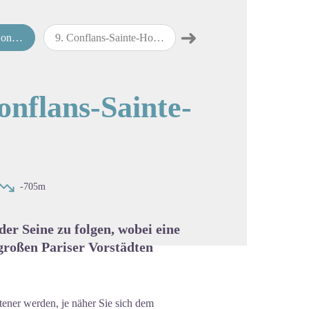
➜
norine
9
.
Conflans-Sainte-Honorine nach Bougival
10
.
Bougival nach Paris
map.drawer.next
cture in full screen
onflans-Sainte-
-705m
er Seine zu folgen, wobei eine
großen Pariser Vorstädten
ener werden, je näher Sie sich dem