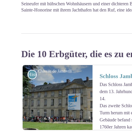
Seineufer mit hübschen Wohnhäusern und einer dichteren B
Sainte-Honorine mit ihrem Jachthafen hat den Ruf, eine ideal
Die 10 Erbgüter, die es zu e
Château de Jambville, lieu de rencontres chrétiennes - FRAT en Ile-de-France
Historisch
Schloss Jamb
Das Schloss Jamb
dem 13. Jahrhunde
14.
Das zweite Schlo
Turm herum mit e
Gebäude befand s
1760er Jahren ka