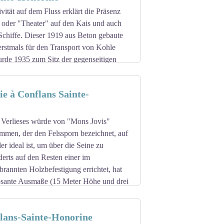
sem primitiven Bauwerk erhalten
vität auf dem Fluss erklärt die Präsenz
 oder "Theater" auf den Kais und auch
mit dem Bau des Chors über dem "chemin
 Schiffe. Dieser 1919 aus Beton gebaute
en, wie in den königlichen Edikten
rstmals für den Transport von Kohle
er, der nur in zwei anderen Kirchen in
urde 1935 zum Sitz der gegenseitigen
 Schifferkapelle und ist seit 2014 auch
r,. Die nahegelegene Schule war
e à Conflans Sainte-
Verlieses würde von "Mons Jovis"
ammen, der den Felssporn bezeichnet, auf
er ideal ist, um über die Seine zu
erts auf den Resten einer im
rannten Holzbefestigung errichtet, hat
osante Ausmaße (15 Meter Höhe und drei
von Vieux-Conflans. Es ist ein
en in Île-De-France, eines der
flans-Sainte-Honorine
gfrieds, das in der Region erhalten