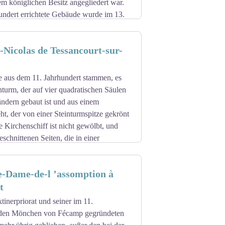
em königlichen Besitz angegliedert war.
undert errichtete Gebäude wurde im 13.
ein gedrungenes Ensemble, das teilweise
 umschließt. Im Laufe der Jahrhunderte
-Nicolas de Tessancourt-sur-
bleibt im Verhältnis zum Ganzen
 Tympanon beibehalten. Im Inneren
 aus dem 11. Jahrhundert stammen, es
ngfrau mit Kind und einen Christus am
nturm, der auf vier quadratischen Säulen
ndern gebaut ist und aus einem
ht, der von einer Steinturmspitze gekrönt
 Kirchenschiff ist nicht gewölbt, und
eschnittenen Seiten, die in einer
rst nüchterne Architektur. Um die Mitte
den Anbau von Seitenschiffen im Norden
e-Dame-de-l ’assomption à
t
g zu sein: ihm scheint ein achteckiger
m Norden und Süden frei. Im 16.
inerpriorat und seiner im 11.
on undefinierbarem Stil hinzugefügt, und
 den Mönchen von Fécamp gegründeten
r allem das Innere der Kirche, das seine