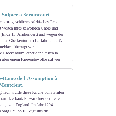
 und verwandelte es vollständig.
seinen beiden Giebeln errichtet. Das
-Sulpice à Seraincourt
Der französische Garten wird durch
ativen Monumenten) wie dem griechischen
denkmalgeschütztes städtisches Gebäude,
ückt ist. Die Lindenallee wird dann so
t wegen ihres gewölbten Chors und
(Ende 11. Jahrhundert) und wegen der
m für die Pfadfinder und Pfadfinderinnen
er des Glockenturms (12. Jahrhundert),
teldach überragt wird.
 Glockenturm, einer der ältesten in
ch über einem Rippengewölbe auf vier
tellen verziert sind.
zwischen 1857 und 1863 umgebaute
e-Dame de l’Assomption à
ng der Geschichte des Dorfes
Montcient.
 1793 von den Chorherren des von Sankt
g nach wurde diese Kirche vom Grafen
Gegenwärtig gehört es zum Pfarrbezirk
an II, erbaut. Er war einer der treuen
nigs von England. Im Jahr 1204
önig Philipp II. Augustus die