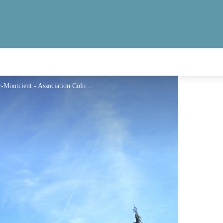
Église Notre-Dame de l’Assomption à Gaillon-sur-Montcient - Association Colomban en Brie