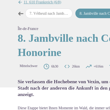
11. 610 Frankreich (6/8)
➜
ch Vétheuil
7
.
Vétheuil nach Jambville
8
.
Jambville nach Conflans-Sainte-Ho
map.drawer.prev
View pi
Île-de-France
8. Jambville nach C
Honorine
Mittelschwer
6h30
26km
+616m
Sie verlassen die Hochebene von Vexin, um d
Stadt nach der anderen die Ankunft in den 
anzeigt.
Diese Etappe bietet Ihnen Momente im Wald, die immer selt