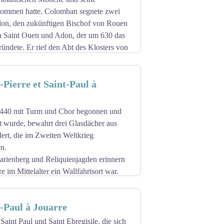
t gewölbt.
nommen hatte. Colomban segnete zwei
1. und 12. Jahrhundert und der
don, den zukünftigen Bischof von Rouen
ndert unter Denkmalschutz.
 Saint Ouen und Adon, der um 630 das
ründete. Er rief den Abt des Klosters von
wurde, dazu auf, Mönche aufzunehmen,
Benedikt und Kolumban, wie sie in
-Pierre et Saint-Paul à
nglich war es ein Doppelkloster, in dem
rgebracht waren. Im 9. Jahrhundert war
ch der Reichshauptstadt Aachen. Dieses
 1440 mit Turm und Chor begonnen und
unkte eröffnen, und die Stadt Jouarre
lt wurde, bewahrt drei Glasdächer aus
ert, die im Zweiten Weltkrieg
heute. Die gesamte Abtei Notre-Dame
n.
arienberg und Reliquienjagden erinnern
enkmal, das die Geschichte von Jouarre
e im Mittelalter ein Wallfahrtsort war.
underts auf gallo-römischen
che befestigt. Seine hohe Silhouette und
en Wahrzeichen für Reisende gemacht:
-Paul à Jouarre
Stadt.
aint Paul und Saint Ebregisile, die sich