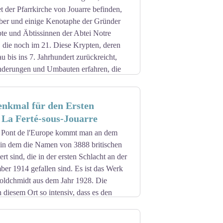
 der Pfarrkirche von Jouarre befinden,
äber und einige Kenotaphe der Gründer
bte und Äbtissinnen der Abtei Notre
 die noch im 21. Diese Krypten, deren
u bis ins 7. Jahrhundert zurückreicht,
nderungen und Umbauten erfahren, die
ktur wie auch in der Dekoration der
se mehrerer Epochen (Merowinger,
enkmal für den Ersten
en gehen auf die frühen 1840er Jahre
 La Ferté-sous-Jouarre
re Nähe der Krypten ermöglichte es Abt
r Pont de l'Europe kommt man an dem
ten und der Überreste der Kirche Saint-
in dem die Namen von 3888 britischen
rt sind, die in der ersten Schlacht an der
nn mit einer Anmeldung besichtigt
er 1914 gefallen sind. Es ist das Werk
 Jouarre organisiert.
oldchmidt aus dem Jahr 1928. Die
diesem Ort so intensiv, dass es den
rench gelang, den Fluss auf einer
aufzunehmen. Sie wird von einer