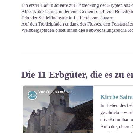
Ein erster Halt in Jouarre zur Entdeckung der Krypten aus
Abtei Notre-Dame, in der eine Gemeinschaft von Benediktin
Erbe der Schleifindustrie in La Ferté-sous-Jouarre.
Auf den Treidelpfaden entlang des Flusses, den Forststraß
Weinbergspfaden bietet Ihnen diese abwechslungsreiche R
Die 11 Erbgüter, die es zu e
Vue du bas-côté nord de l’église Saint-Authaire - Association Colomban en Brie
St Kolumban
Kirche Sain
Im Leben des he
geschrieben wurd
dass Kolumban un
Authaire, einem 