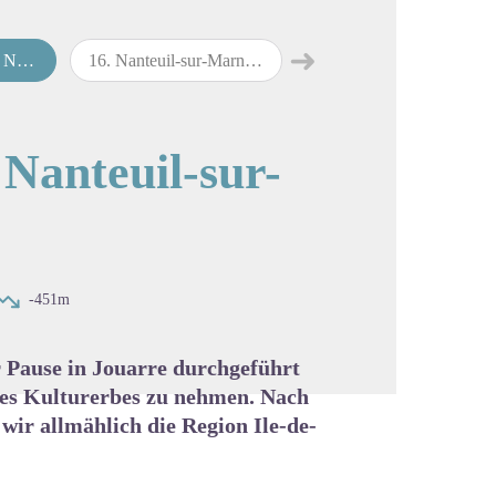
➜
Ussy-
16
.
Nanteuil-sur-Marne nach Château-Thierry
map.drawer.next
cture in full screen
Nanteuil-sur-
-451m
r Pause in Jouarre durchgeführt
 des Kulturerbes zu nehmen. Nach
ir allmählich die Region Ile-de-