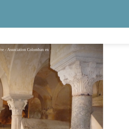
Les cryptes Saint-Paul et saint-Ébrégisile de Jouarre - Association Colomban en Brie