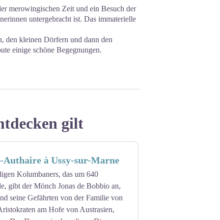
 der merowingischen Zeit und ein Besuch der
erinnen untergebracht ist. Das immaterielle
en, den kleinen Dörfern und dann den
oute einige schöne Begegnungen.
ntdecken gilt
t-Authaire à Ussy-sur-Marne
iligen Kolumbaners, das um 640
e, gibt der Mönch Jonas de Bobbio an,
d seine Gefährten von der Familie von
Aristokraten am Hofe von Austrasien,