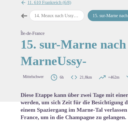
11. 610 Frankreich (6/8)
➜
ne nach Meaux
14
.
Meaux nach Ussy-sur-Marne
15
.
sur-Marne nach Nanteuil-sur-Marne
map.drawer.prev
View pi
Île-de-France
15. sur-Marne nach 
MarneUssy-
Mittelschwer
6h
21,8km
+462m
Diese Etappe kann über zwei Tage mit eine
werden, um sich Zeit für die Besichtigung
einem Spaziergang im Marne-Tal verlassen w
France, um in die Champagne zu gelangen.