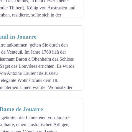
n. Das Domus, in dem dieser Diener
oder Thibert), König von Austrasien und
an, residierte, sollte sich in der
uben, die Kirche von Ussy-sur-Marne mit
euil in Jouarre
 Authaire, ein glühender Christ, an einem
n wurde.
arre ankommen, gehen Sie durch den
dass er zwei Kinder von Authaire
de Venteuil. Im Jahre 1760 ließ der
men Saint-Ouen wurde, und Adon, der
leutnant Baron d'Obenheim das Schloss
Saget des Louvières errichten. Es wurde
Jahrhundert an dieses Treffen. Dieses
 von Antoine-Laurent de Jussieu
nd St. Authaire mit Hilfe des
 elegante Wohnsitz aus dem 18.
nüchternen Linien war der Wohnsitz der
otaniker gehörten. Heute ist das Anwesen
 9. Jahrhundert zu datieren, in den
en vorgenommen. Es besteht aus einem
-Dame de Jouarre
ch bis zu einer der Jungfrau Maria
t gehörten die Ländereien von Jouarre
ördliche Seitenschiff sind durch eine
uthaire, einem australischen Adligen,
 Pfeilern getragen werden. Das
mbianischen Mönche und seine