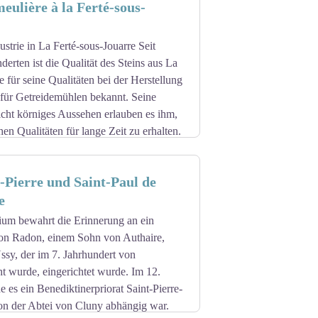
meulière à la Ferté-sous-
riegstrophäen, Fahne, Bajonetten und
sind mit einem geschnitzten, nach unten
 und Rückseite des Denkmals mit Tafeln
strie in La Ferté-sous-Jouarre Seit
ragt werden. Die Beschriftungen sind in
erten ist die Qualität des Steins aus La
e für seine Qualitäten bei der Herstellung
für Getreidemühlen bekannt. Seine
icht körniges Aussehen erlauben es ihm,
hen Qualitäten für lange Zeit zu erhalten.
nd die Vereinigten Staaten erobert.
e Mühlsteine auf dem Seeweg verschifft,
-Pierre und Saint-Paul de
bei La Ferté-sous-Jouarre zu sehen. Zu
e
rstellung beschäftigt, die den Reichtum
he Wohlstand entwickelt sich in der
ium bewahrt die Erinnerung an ein
r werden geboren.
 von Radon, einem Sohn von Authaire,
dustrie einen neuen wirtschaftlichen
sy, der im 7. Jahrhundert von
zten Mühlen mit Stahlwalzen die
 wurde, eingerichtet wurde. Im 12.
e höhere Effizienz, trennten aber durch
 es ein Benediktinerpriorat Saint-Pierre-
rn als auch dessen Schale. Es ist der
von der Abtei von Cluny abhängig war.