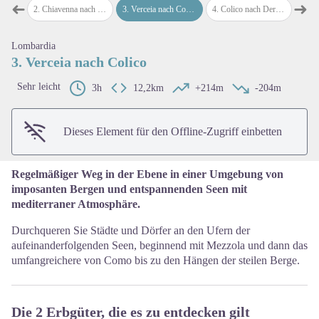
➜
➜
enna
2
.
Chiavenna nach Verceia
3
.
Verceia nach Colico
4
.
Colico nach Dervio
5
.
Der
map.drawer.prev
map
Lombardia
View picture in full screen
3. Verceia nach Colico
Sehr leicht
3h
12,2km
+214m
-204m
Dieses Element für den Offline-Zugriff einbetten
Regelmäßiger Weg in der Ebene in einer Umgebung von
imposanten Bergen und entspannenden Seen mit
mediterraner Atmosphäre.
Durchqueren Sie Städte und Dörfer an den Ufern der
aufeinanderfolgenden Seen, beginnend mit Mezzola und dann das
umfangreichere von Como bis zu den Hängen der steilen Berge.
Die 2 Erbgüter, die es zu entdecken gilt