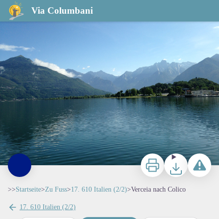
Verceia nach Colico
Via Columbani
lac de Côme - Amis St Colomban
Zu drucken
Herunterladen
Ein Probl
>>
Startseite
>
Zu Fuss
>
17. 610 Italien (2/2)
>
Verceia nach Colico
17. 610 Italien (2/2)