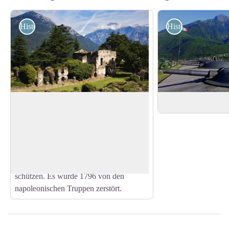
Historisch
Historisch
Fort of Fuentes
Fort von Montecch
Jahrhundert von den Spaniern auf dem
Hügel östlich von Montecchio errichtet.
View picture in full screen
Das Fort Fuentes ist ein Überbleibsel aus
der Zeit der spanischen Herrschaft, um
die Mündungen der Alpenpässe zu
schützen. Es wurde 1796 von den
napoleonischen Truppen zerstört.