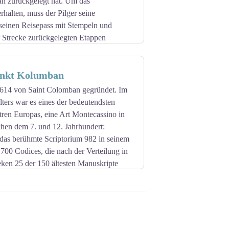
n zurückgelegt hat. Um das
halten, muss der Pilger seine
 seinen Reisepass mit Stempeln und
r Strecke zurückgelegten Etappen
ankt Kolumban
 614 von Saint Colomban gegründet. Im
lters war es eines der bedeutendsten
tren Europas, eine Art Montecassino in
chen dem 7. und 12. Jahrhundert:
e das berühmte Scriptorium 982 in seinem
700 Codices, die nach der Verteilung in
eken 25 der 150 ältesten Manuskripte
a der Abtei bewahrt das Grab des