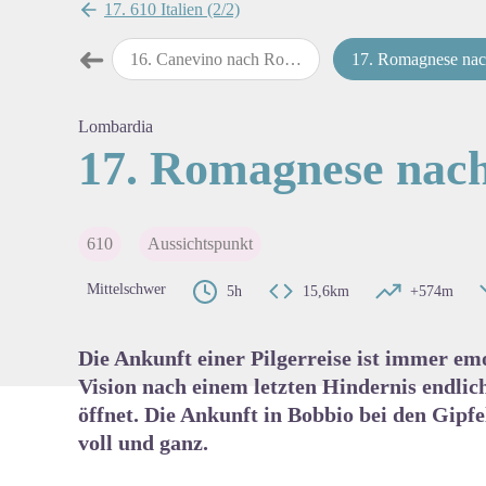
17. 610 Italien (2/2)
➜
ch Canevino
16
.
Canevino nach Romagnese
17
.
Romagnese nach Bob
map.drawer.prev
View pi
Lombardia
17. Romagnese nac
610
Aussichtspunkt
Mittelschwer
5h
15,6km
+574m
Die Ankunft einer Pilgerreise ist immer em
Vision nach einem letzten Hindernis endlic
öffnet. Die Ankunft in Bobbio bei den Gipf
voll und ganz.