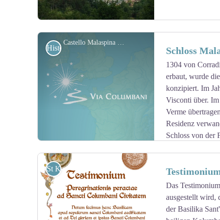
Castello Malaspina Dal Verme
Historisch
Schloss Mal
1304 von Corradi
erbaut, wurde die
View picture in full screen
konzipiert. Im Ja
Visconti über. Im
Verme übertragen,
Residenz verwand
Schloss von der F
1956 behielt, bevor es an den Staat verkauft wurde.
St Kolumban
Testimoniu
Das Testimonium 
ausgestellt wird,
View picture in full screen
der Basilika San