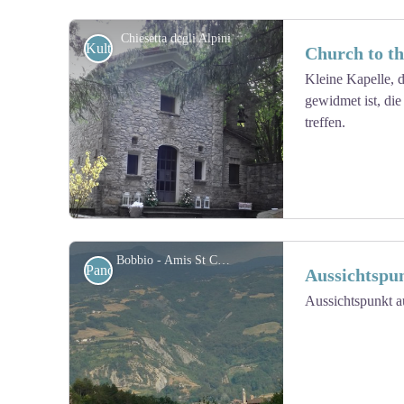
Chiesetta degli Alpini
Kulturell
Church to t
Kleine Kapelle, d
gewidmet ist, die
View picture in full screen
treffen.
Bobbio - Amis St Colomban
Panoramasicht
Aussichtspu
Aussichtspunkt a
View picture in full screen