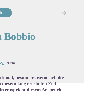
➜
bio
map.drawer.next
cture in full screen
h Bobbio
-902m
otional, besonders wenn sich die
h diesem lang ersehnten Ziel
eln entspricht diesem Anspruch