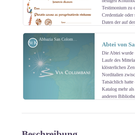
heiligen Kolumba
Testimonium zu er
Credentiale oder
Daten der auf de
vorlegen.
Abbazia San Colombano
St Kolumban
Abtei von S
Adresse, bei der Sie das Testimonium erhalten können:
Casa del Pellegrino Sant'Antonio Maria Gianelli
Die Abtei wurde
Piazza San Colombano, 3
Laufe des Mittela
View picture in full screen
29022 Bobbio
klösterlichen Zen
Norditalien zwis
Bitte im Voraus benachrichtigen:
Tatsächlich hatt
+39 (0) 523 076 062
Katalog mehr als 
anderen Biblioth
chirackal.rosa@gmail.com
lateinischer Literatur der Welt beherbergen. Die Krypt
Heiligen Kolumbianers.
Beschreibung