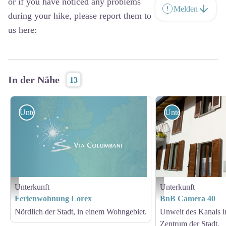
or if you have noticed any problems
Melden
during your hike, please report them to
us here:
In der Nähe
13
Unterkunft
Unterkunft
Unterkunft
Unterkunft
Casa Lorex
BnB Camera 40
Ferienwohnung Lorex
BnB Camera 40
Nördlich der Stadt, in einem Wohngebiet.
Unweit des Kanals i
Zentrum der Stadt.