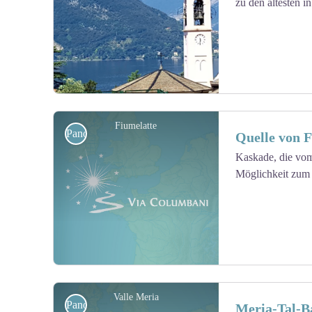
zu den ältesten i
View picture in full screen
Fiumelatte
Panoramasicht
Quelle von F
Kaskade, die vom
Möglichkeit zum P
View picture in full screen
Valle Meria
Panoramasicht
Meria-Tal-B