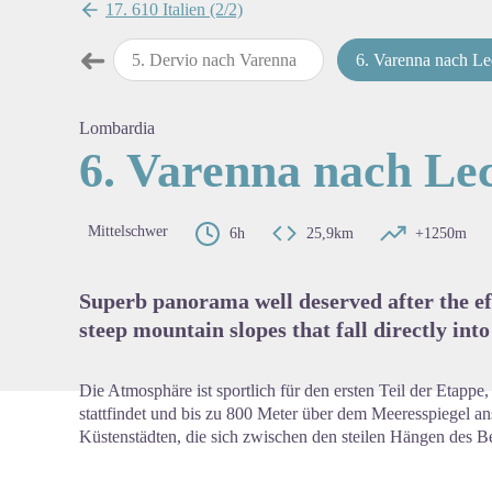
17. 610 Italien (2/2)
➜
ch Dervio
5
.
Dervio nach Varenna
6
.
Varenna nach Le
map.drawer.prev
View pi
Lombardia
6. Varenna nach Le
Mittelschwer
6h
25,9km
+1250m
Superb panorama well deserved after the ef
steep mountain slopes that fall directly in
Die Atmosphäre ist sportlich für den ersten Teil der Etapp
stattfindet und bis zu 800 Meter über dem Meeresspiegel ans
Küstenstädten, die sich zwischen den steilen Hängen des B