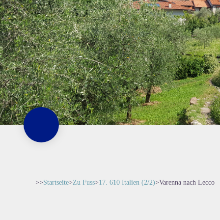
>>
Startseite
>
Zu Fuss
>
17. 610 Italien (2/2)
>
Varenna nach Lecco