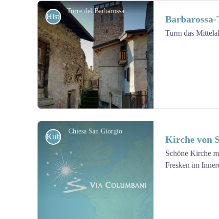
Torre del Barbarossa
Historisch
Barbarossa
Turm das Mittelal
View picture in full screen
Chiesa San Giorgio
Kulturell
Kirche von 
Schöne Kirche mi
Fresken im Inner
View picture in full screen