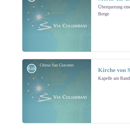
Überquerung eine
Berge
View picture in full screen
Chiesa San Giacomo
Kulturell
Kirche von 
Kapelle am Rande
View picture in full screen