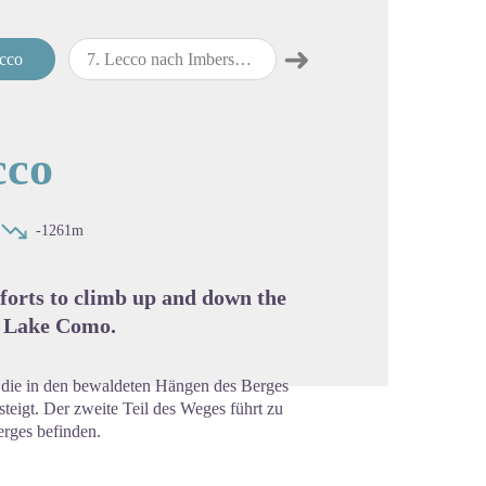
➜
cco
7
.
Lecco nach Imbersago
8
.
Imbersago nach Cassano d’Adda
map.drawer.next
cture in full screen
cco
-1261m
forts to climb up and down the
to Lake Como.
e, die in den bewaldeten Hängen des Berges
teigt. Der zweite Teil des Weges führt zu
erges befinden.