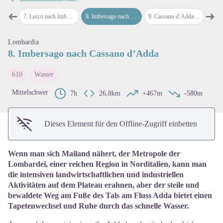
➜
➜
cco
7
.
Lecco nach Imbersago
8
.
Imbersago nach Cassano d’Adda
9
.
Cassano d’Adda nach Cernusco sul Naviglio
10
.
Cer
map.drawer.prev
map
View picture in full screen
Lombardia
8. Imbersago nach Cassano d’Adda
610
Wasser
Mittelschwer
7h
26,8km
+467m
-580m
Dieses Element für den Offline-Zugriff einbetten
Wenn man sich Mailand nähert, der Metropole der
Lombardei, einer reichen Region in Norditalien, kann man
die intensiven landwirtschaftlichen und industriellen
Aktivitäten auf dem Plateau erahnen, aber der steile und
bewaldete Weg am Fuße des Tals am Fluss Adda bietet einen
Tapetenwechsel und Ruhe durch das schnelle Wasser.