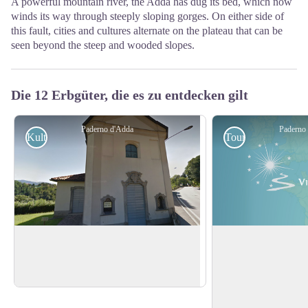
A powerful mountain river, the Adda has dug its bed, which now
winds its way through steeply sloping gorges. On either side of
this fault, cities and cultures alternate on the plateau that can be
seen beyond the steep and wooded slopes.
Die 12 Erbgüter, die es zu entdecken gilt
Paderno d'Adda
Paderno
Kulturell
Touristisch
Church of the Alpini
San Michele Brück
Kapelle, die den Alpinisten, den
Eine Brücke vom Typ
italienischen Bergsoldaten, gewidmet ist.
einer der schönsten 
View picture in full screen
Adda River, gemalt
Vinci als Hintergrun