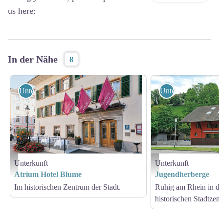
us here:
In der Nähe
8
Unterkunft
Unterkunft
Unterkunft
Unterkunft
Atrium hotel Blume
Auberge jeunesse
Atrium Hotel Blume
Jugendherberge
Im historischen Zentrum der Stadt.
Ruhig am Rhein in 
historischen Stadtze