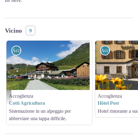
us here:
Vicino
9
Accoglienza
Accoglienza
Accoglienza
Accoglienza
Cotti Agricultura
Cotti Agricultura
Hôtel Post
Sistemazione in un alpeggio per
Hotel ristorante a su
abbreviare una tappa difficile.