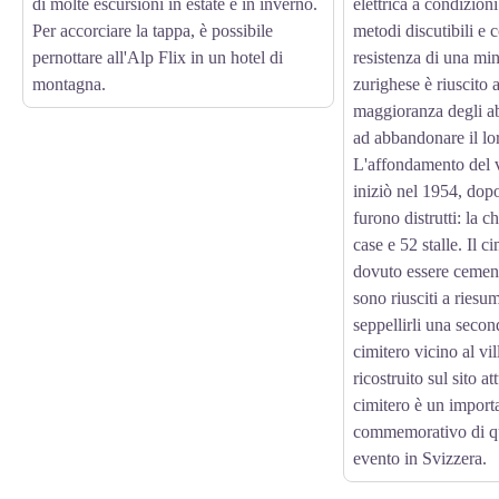
di molte escursioni in estate e in inverno.
elettrica a condizio
Per accorciare la tappa, è possibile
metodi discutibili e c
pernottare all'Alp Flix in un hotel di
resistenza di una min
montagna.
zurighese è riuscito 
maggioranza degli abi
ad abbandonare il lor
L'affondamento del v
iniziò nel 1954, dopo 
furono distrutti: la c
case e 52 stalle. Il c
dovuto essere cement
sono riusciti a riesum
seppellirli una seco
cimitero vicino al v
ricostruito sul sito a
cimitero è un impor
commemorativo di qu
evento in Svizzera.