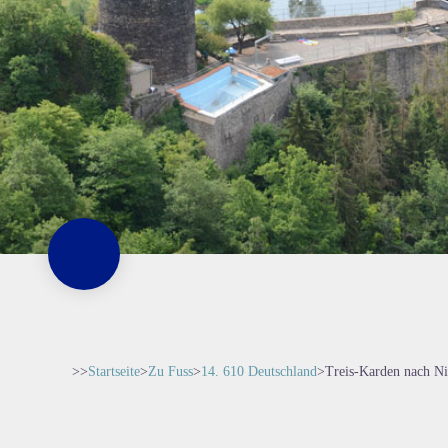
>>
Startseite
>
Zu Fuss
>
14. 610 Deutschland
>
Treis-Karden nach Ni