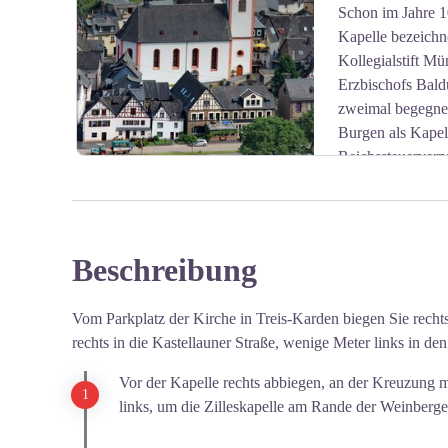
Schon im Jahre 1
View picture in full screen
Kapelle bezeichn
Kollegialstift Mü
Erzbischofs Bald
zweimal begegnet
Burgen als Kapel
Reichssteuerverze
1627 wird in Burgen ein Tauf- und Traubuch geführt - Z
Der älteste Teil der Kirche ist in der Sakristei mit dem
Bauformen verweisen uns ins Jahr 1550. Die Sakristei 
Kapellenraum. 1766 wird das neue Kirchenschiff an de
Beschreibung
View picture in full screen
Jahre 1827/28 folgte der Westturm mit seinem achteck
Plus d’informations
: Burgen unter Mosel
Vom Parkplatz der Kirche in Treis-Karden biegen Sie recht
rechts in die Kastellauner Straße, wenige Meter links in de
Vor der Kapelle rechts abbiegen, an der Kreuzung mit
links, um die Zilleskapelle am Rande der Weinberg