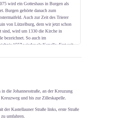
075 wird ein Gotteshaus in Burgen als
et. Burgen gehörte danach zum
nstermaifeld. Auch zur Zeit des Trierer
uin von Lützelburg, dem wir jetzt schon
 sind, wird um 1330 die Kirche in
le bezeichnet. So auch im
ichnis 1557 wieder als Kapelle. Erst seit
eichen für eine selbständige Pfarrei.
 vierteiligen Kreuzgewölbe erhalten. Ihre
war der Chor und der jetzige Chor der
n frühgotischen Chor angebaut. Erst im
igen Helm.
s in die Johannesstraße, an der Kreuzung
n Kreuzweg und bis zur Zilleskapelle.
 der Kastellauner Straße links, erste Straße
e zu umfahren.