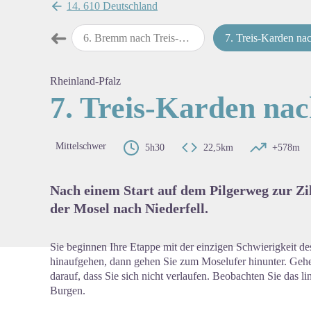
14. 610 Deutschland
➜
ig nach Bremm
6
.
Bremm nach Treis-Karden
7
.
Treis-Karden nach Nieder
map.drawer.prev
View pi
Rheinland-Pfalz
7. Treis-Karden nac
Mittelschwer
5h30
22,5km
+578m
Nach einem Start auf dem Pilgerweg zur Zil
der Mosel nach Niederfell.
Sie beginnen Ihre Etappe mit der einzigen Schwierigkeit de
hinaufgehen, dann gehen Sie zum Moselufer hinunter. Geh
darauf, dass Sie sich nicht verlaufen. Beobachten Sie das l
Burgen.