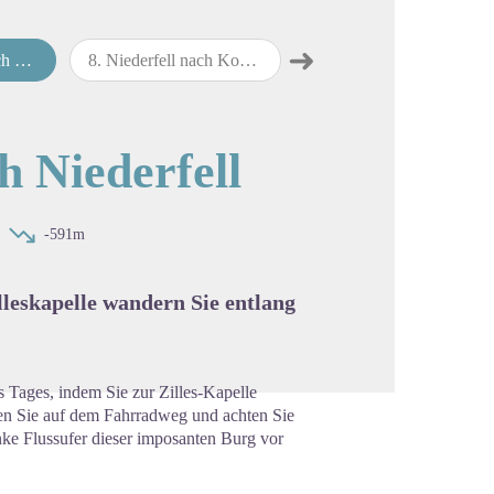
➜
fell
8
.
Niederfell nach Koblenz
9
.
Koblenz nach Boppard
map.drawer.next
cture in full screen
h Niederfell
-591m
leskapelle wandern Sie entlang
s Tages, indem Sie zur Zilles-Kapelle
en Sie auf dem Fahrradweg und achten Sie
inke Flussufer dieser imposanten Burg vor