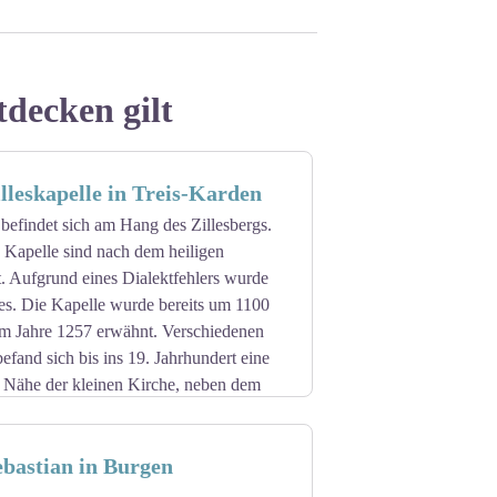
tdecken gilt
leskapelle in Treis-Karden
 befindet sich am Hang des Zillesbergs.
 Kapelle sind nach dem heiligen
. Aufgrund eines Dialektfehlers wurde
les. Die Kapelle wurde bereits um 1100
im Jahre 1257 erwähnt. Verschiedenen
efand sich bis ins 19. Jahrhundert eine
er Nähe der kleinen Kirche, neben dem
. Sie basieren auf bildlichen
ebastian in Burgen
s.