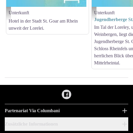
Unterkunft
Unterkunft
geotrek Jean Lenormand
geotrek Jean Lenormand
Jugendherberge St
Hotel in der Stadt St. Goar am Rhein
Im Tal der Loreley,
unweit der Lorelei.
Weinbergen, liegt di
Jugendherberge St. 
Schloss Rheinfels un
herrlichen Blick übe
Mittelrheintal.
Partenariat Via Columbani
Zusätzliche Informationen