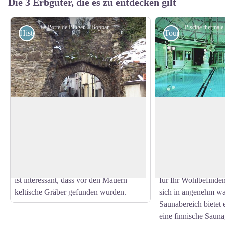
Die 3 Erbgüter, die es zu entdecken gilt
La Porte de Bingen à Boppard - Wikimedia Commons Christian Kipping
Historisch
Touristisch
Boppard Binger Tor
Bäder und Kurhaus
Das Binger-Tor in Boppard am Rhein ist
Die erste Einrichtu
eines der letzten Tore, das die römische
Jahr 1907 und lädt d
View picture in full screen
Legion durchschritt. Hier befand sich die
Kombination aus ne
römische Siedlung Baudobriga, die
modernen Möbeln z
teilweise wieder ausgegraben wurde. Es
Entspannen ein. Neh
ist interessant, dass vor den Mauern
für Ihr Wohlbefinde
keltische Gräber gefunden wurden.
sich in angenehm w
Saunabereich bietet
eine finnische Saun