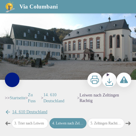
Leiwen nach Zeltingen Rachtig
Via Columbani
Cloitre de Machern - Amis de saint Colomban
Zu drucken
Herunterladen
Ein Probl
Zu
14. 610
Leiwen nach Zeltingen
>>
Startseite
>
>
>
Rachtig
Fuss
Deutschland
14. 610 Deutschland
➜
➜
View picture in full screen
ier
3
.
Trier nach Leiwen
4
.
Leiwen nach Zeltingen Rachtig
5
.
Zeltingen Rachtig nach Bremm
6
.
Bre
map.drawer.prev
map