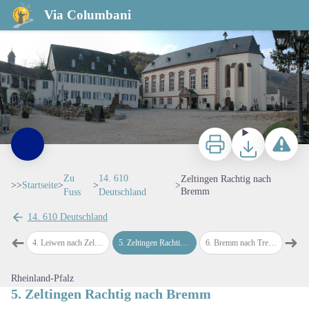
Zeltingen Rachtig nach Bremm
Via Columbani
Abbaye de Machtern - Amis de saint Colomban
Zu drucken
Herunterladen
Ein Probl
Zu
14. 610
Zeltingen Rachtig nach
>>
Startseite
>
>
>
Bremm
Fuss
Deutschland
14. 610 Deutschland
View picture in full screen
➜
➜
iwen
4
.
Leiwen nach Zeltingen Rachtig
5
.
Zeltingen Rachtig nach Bremm
6
.
Bremm nach Treis-Karden
7
.
Trei
map.drawer.prev
map
Rheinland-Pfalz
5. Zeltingen Rachtig nach Bremm