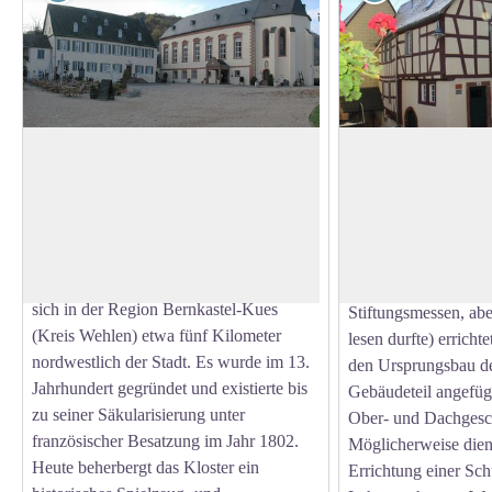
Alt Machern Kloster in Zeltingen
Museum in Alf
Rachtig
Die alte Schule auf 
Das Kloster Machern ist ein ehemaliges
ihrer ursprünglichen
View picture in full screen
Zisterzienserinnenkloster, das gegenüber
südlicher Gebäudetei
dem Dorf Zeltingen-Rachtig am linken
zeitgleich mit der al
Moselufer liegt. Das Grundstück befindet
Frühmesserhaus (ein 
sich in der Region Bernkastel-Kues
Stiftungsmessen, ab
(Kreis Wehlen) etwa fünf Kilometer
lesen durfte) errich
nordwestlich der Stadt. Es wurde im 13.
den Ursprungsbau de
Jahrhundert gegründet und existierte bis
Gebäudeteil angefüg
zu seiner Säkularisierung unter
Ober- und Dachgesch
französischer Besatzung im Jahr 1802.
Möglicherweise dien
Heute beherbergt das Kloster ein
Errichtung einer Sch