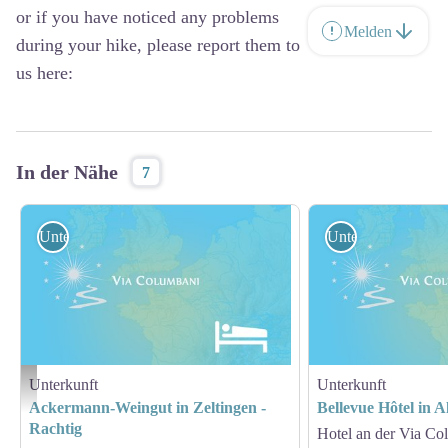
or if you have noticed any problems
Melden
during your hike, please report them to
us here:
In der Nähe
7
Unterkunft
Unterkunft
Unterkunft
Unterkunft
Hébergement - Via Columbani
Ackermann-Weingut in Zeltingen -
Bellevue Hôtel in A
Rachtig
Hotel an der Via Co