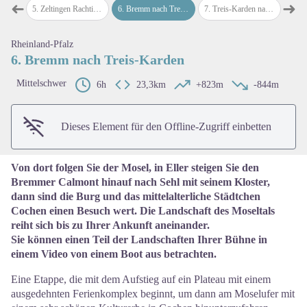
➜
➜
chtig
5
.
Zeltingen Rachtig nach Bremm
6
.
Bremm nach Treis-Karden
7
.
Treis-Karden nach Niederfell
8
.
Nie
map.drawer.prev
map
Rheinland-Pfalz
View picture in full screen
6. Bremm nach Treis-Karden
Mittelschwer
6h
23,3km
+823m
-844m
Dieses Element für den Offline-Zugriff einbetten
Von dort folgen Sie der Mosel, in Eller steigen Sie den
Bremmer Calmont hinauf nach Sehl mit seinem Kloster,
dann sind die Burg und das mittelalterliche Städtchen
Cochen einen Besuch wert. Die Landschaft des Moseltals
reiht sich bis zu Ihrer Ankunft aneinander.
Sie können einen Teil der Landschaften Ihrer Bühne in
einem
Video
von einem Boot aus betrachten.
Eine Etappe, die mit dem Aufstieg auf ein Plateau mit einem
ausgedehnten Ferienkomplex beginnt, um dann am Moselufer mit