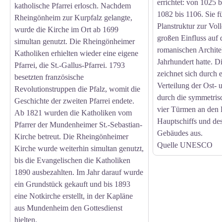
errichtet: von 1025 
katholische Pfarrei erlosch. Nachdem
1082 bis 1106. Sie f
Rheingönheim zur Kurpfalz gelangte,
Planstruktur zur Vol
wurde die Kirche im Ort ab 1699
großen Einfluss auf 
simultan genutzt. Die Rheingönheimer
romanischen Archite
Katholiken erhielten wieder eine eigene
Jahrhundert hatte. D
Pfarrei, die St.-Gallus-Pfarrei. 1793
zeichnet sich durch
besetzten französische
Verteilung der Ost-
Revolutionstruppen die Pfalz, womit die
durch die symmetri
Geschichte der zweiten Pfarrei endete.
vier Türmen an den 
Ab 1821 wurden die Katholiken vom
Hauptschiffs und des
Pfarrer der Mundenheimer St.-Sebastian-
Gebäudes aus.
Kirche betreut. Die Rheingönheimer
Quelle UNESCO
Kirche wurde weiterhin simultan genutzt,
bis die Evangelischen die Katholiken
1890 ausbezahlten. Im Jahr darauf wurde
ein Grundstück gekauft und bis 1893
eine Notkirche erstellt, in der Kapläne
aus Mundenheim den Gottesdienst
hielten.