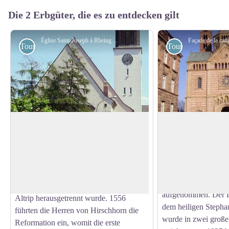
Die 2 Erbgüter, die es zu entdecken gilt
Église Saint-Joseph à Rheingönheim - Wikimedia Commons Immanuel Giel
Touristisch
Touristisch
St. Joseph-Kirche in Rheingönheim
Dom St. Stephan un
Speyer
Rheingönheim wurde 831 erstmals im
Der Speyerer Dom w
Goldenen Buch der Abtei Prüm erwähnt.
bedeutendes Denkma
View picture in full screen
Die St. Sixtus geweihte Kirche wird
Baukunst in Deutsch
erstmals 1204 genannt, als
UNESCO-Liste des W
Rheingönheim aus der Mutterpfarrei
aufgenommen. Der 
Altrip herausgetrennt wurde. 1556
dem heiligen Stepha
führten die Herren von Hirschhorn die
wurde in zwei groß
Reformation ein, womit die erste