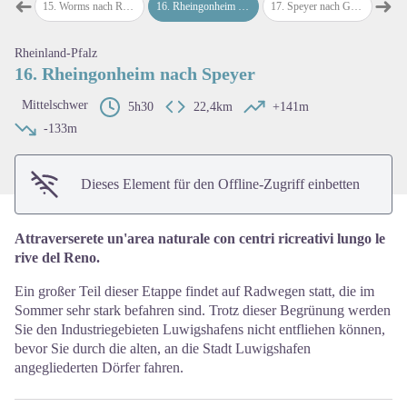
➜
➜
orms
15
.
Worms nach Rheingonheim
16
.
Rheingonheim nach Speyer
17
.
Speyer nach Gemersheim
18
.
Ge
map.drawer.prev
map
View picture in full screen
Rheinland-Pfalz
16. Rheingonheim nach Speyer
Mittelschwer
5h30
22,4km
+141m
-133m
Dieses Element für den Offline-Zugriff einbetten
Attraverserete un'area naturale con centri ricreativi lungo le
rive del Reno.
Ein großer Teil dieser Etappe findet auf Radwegen statt, die im
Sommer sehr stark befahren sind. Trotz dieser Begrünung werden
Sie den Industriegebieten Luwigshafens nicht entfliehen können,
bevor Sie durch die alten, an die Stadt Luwigshafen
angegliederten Dörfer fahren.