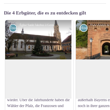
Die 4 Erbgüter, die es zu entdecken gilt
Église Sankt Jakobus à Germersheim - Wikimedia Commons P170 - Eigenes Werk
Touristisch
Historisch
Église Saint-Jackobus à Germersheim
Tor zur Festung G
In der katholischen Pfarrkirche St.
In den Jahren 1834 
Jakobus findet sich die bewegte
imposante Festung 
View picture in full screen
Geschichte der Stadt Germersheim -
Namen des bayerisc
geprägt vor allem von den Kriegen in
I. als "Bollwerk geg
diesem Grenzgebiet und von der Armee -
erbaut. Die größte b
wieder. Über die Jahrhunderte haben die
außerhalb Bayerns er
Wähler der Pfalz, die Franzosen und
noch in ihrer ganzen