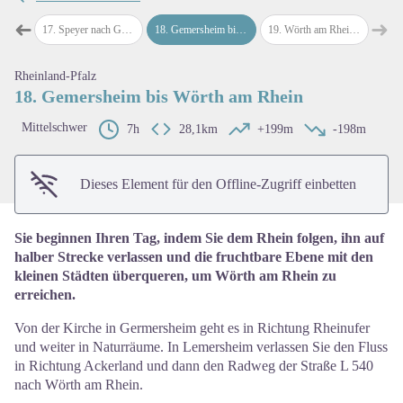
➜
➜
eyer
17
.
Speyer nach Gemersheim
18
.
Gemersheim bis Wörth am Rhein
19
.
Wörth am Rhein nach Lauterbourg
map.drawer.prev
map
View picture in full screen
Rheinland-Pfalz
18. Gemersheim bis Wörth am Rhein
Mittelschwer
7h
28,1km
+199m
-198m
Dieses Element für den Offline-Zugriff einbetten
Sie beginnen Ihren Tag, indem Sie dem Rhein folgen, ihn auf
halber Strecke verlassen und die fruchtbare Ebene mit den
kleinen Städten überqueren, um Wörth am Rhein zu
erreichen.
Von der Kirche in Germersheim geht es in Richtung Rheinufer
und weiter in Naturräume. In Lemersheim verlassen Sie den Fluss
in Richtung Ackerland und dann den Radweg der Straße L 540
nach Wörth am Rhein.