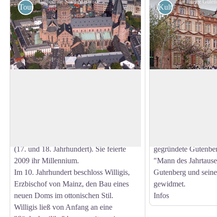
Cathédrale Saint-Martin de Mainz - Wikimedia Commons Wolfgang Pehlemann
Le musée Gutenb
Touristisch
Kulturell
St. Martinsdom in Mainz
Das Gutenberg-M
Die Basis der Kathedrale ist eine
Das Mainzer Gutenb
"Säulenbasilika" romanischer Architektur
in der Mainzer Alts
View picture in full screen
mit drei Schiffen (Ende des 10.
Dom, befindet sich e
Jahrhunderts), zu der später gotische und
Buch- und Druckere
barocke Elemente hinzugefügt wurden
Das 1900 von den M
(17. und 18. Jahrhundert). Sie feierte
gegründete Gutenbe
2009 ihr Millennium.
"Mann des Jahrtaus
Im 10. Jahrhundert beschloss Willigis,
Gutenberg und sein
Erzbischof von Mainz, den Bau eines
gewidmet.
neuen Doms im ottonischen Stil.
Infos
Willigis ließ von Anfang an eine